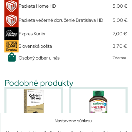
Packeta Home HD
5,00 €
Packeta večerné doručenie Bratislava HD
5,00 €
Expres Kuriér
7,00 €
Slovenská pošta
3,70 €
Osobný odber u nás
Zdarma
Podobné produkty
Nastavene súhlasu
Vitabalans Cofi-tabs
JAMIESON PESTREC