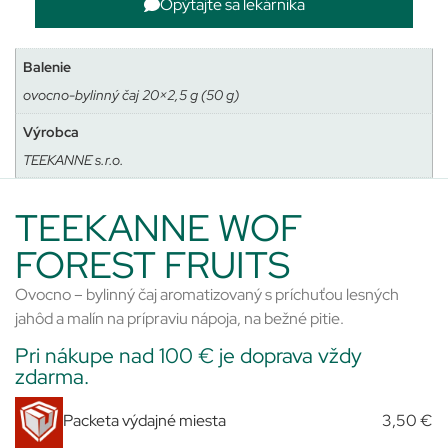
Opýtajte sa lekárnika
Balenie
ovocno-bylinný čaj 20×2,5 g (50 g)
Výrobca
TEEKANNE s.r.o.
TEEKANNE WOF
FOREST FRUITS
Ovocno – bylinný čaj aromatizovaný s príchuťou lesných
jahôd a malín na prípraviu nápoja, na bežné pitie.
Pri nákupe nad 100 € je doprava vždy
zdarma.
Packeta výdajné miesta
3,50 €