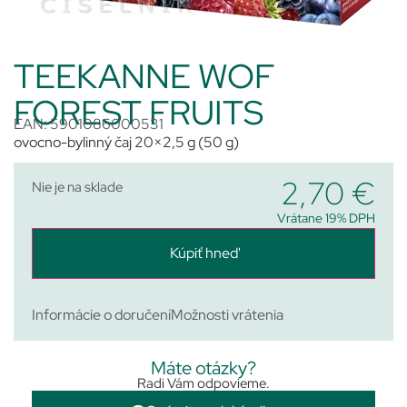
TEEKANNE WOF
FOREST FRUITS
EAN: 5901086000531
ovocno-bylinný čaj 20×2,5 g (50 g)
2,70
€
Nie je na sklade
Vrátane 19% DPH
Kúpiť hneď
Informácie o doručení
Možnosti vrátenia
Máte otázky?
Radi Vám odpovieme.