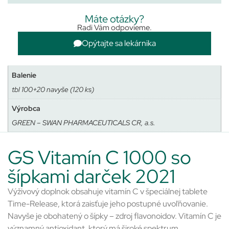
Máte otázky?
Radi Vám odpovieme.
Opýtajte sa lekárnika
Balenie
tbl 100+20 navyše (120 ks)
Výrobca
GREEN – SWAN PHARMACEUTICALS CR, a.s.
GS Vitamín C 1000 so
šípkami darček 2021
Výživový doplnok obsahuje vitamín C v špeciálnej tablete
Time-Release, ktorá zaisťuje jeho postupné uvoľňovanie.
Navyše je obohatený o šípky – zdroj flavonoidov. Vitamín C je
významný antioxidant, ktorý má široké spektrum