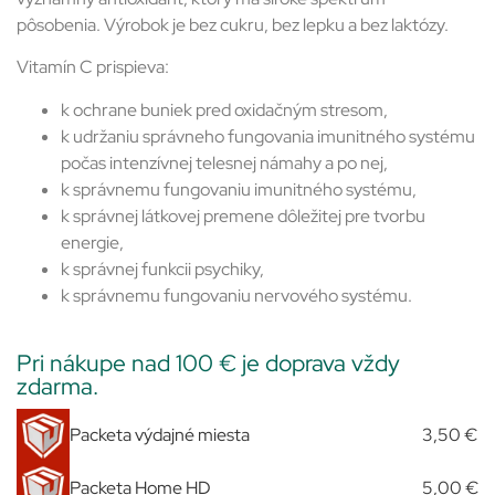
pôsobenia. Výrobok je bez cukru, bez lepku a bez laktózy.
Vitamín C prispieva:
k ochrane buniek pred oxidačným stresom,
k udržaniu správneho fungovania imunitného systému
počas intenzívnej telesnej námahy a po nej,
k správnemu fungovaniu imunitného systému,
k správnej látkovej premene dôležitej pre tvorbu
energie,
k správnej funkcii psychiky,
k správnemu fungovaniu nervového systému.
Pri nákupe nad 100 € je doprava vždy
zdarma.
Packeta výdajné miesta
3,50 €
Packeta Home HD
5,00 €