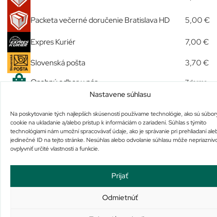
Packeta večerné doručenie Bratislava HD
5,00 €
Expres Kuriér
7,00 €
Slovenská pošta
3,70 €
Osobný odber u nás
Zdarma
Nastavene súhlasu
Na poskytovanie tých najlepších skúseností používame technológie, ako sú súbor
Podobné produkty
cookie na ukladanie a/alebo prístup k informáciám o zariadení. Súhlas s týmito
technológiami nám umožní spracovávať údaje, ako je správanie pri prehliadaní ale
jedinečné ID na tejto stránke. Nesúhlas alebo odvolanie súhlasu môže nepriazniv
ovplyvniť určité vlastnosti a funkcie.
Prijať
Odmietnúť
DAOSIN
asp Psyllium