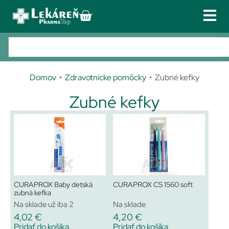
PRIHLÁSENIE
REGISTRÁCIA
Lieky
02 /
Po
433
zn
Doplnky výživy
301 56
Domov
•
Zdravotnícke pomôcky
• Zubné kefky
3phar
Kozmetika
matop
Zubné kefky
Zdravotnícke pomôcky
@phar
matop
Obuv
.sk
Galvan
TIP!
Služby u nás
iho
Kontakt
17/C,
821 04
Bratisl
CURAPROX Baby detská
CURAPROX CS 1560 soft
zubná kefka
ava
Na sklade už iba 2
Na sklade
4,02
€
4,20
€
Pridať do košíka
Pridať do košíka