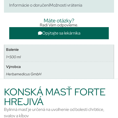
Informácie o doručení
Možnosti vrátenia
Máte otázky?
Radi Vám odpovieme.
Opýtajte sa lekárnika
Balenie
1×500 ml
Výrobca
Herbamedicus GmbH
KONSKÁ MASŤ FORTE
HREJIVÁ
Bylinná masť je určená na uvoľnenie od bolesti chrbtice,
svalov a kĺbov