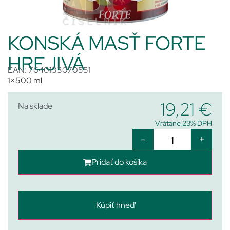
KONSKÁ MASŤ FORTE
HREJIVÁ
EAN: 7640133070551
1×500 ml
19,21
€
Na sklade
Vrátane 23% DPH
-
+
Pridať do košíka
Kúpiť hneď