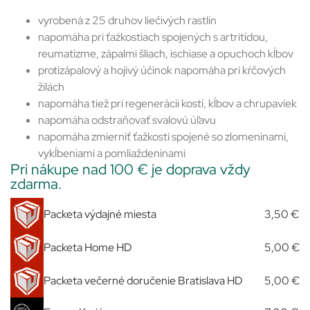
vyrobená z 25 druhov liečivých rastlín
napomáha pri ťaźkostiach spojených s artritídou,
reumatizme, zápalmi šliach, ischiase a opuchoch kĺbov
protizápalový a hojivý účinok napomáha pri kŕčových
žilách
napomáha tiež pri regenerácii kostí, kĺbov a chrupaviek
napomáha odstraňovať svalovú úľavu
napomáha zmierniť ťažkosti spojené so zlomeninami,
vykĺbeniami a pomliaždeninami
Pri nákupe nad 100 € je doprava vždy
zdarma.
Packeta výdajné miesta
3,50 €
Packeta Home HD
5,00 €
Packeta večerné doručenie Bratislava HD
5,00 €