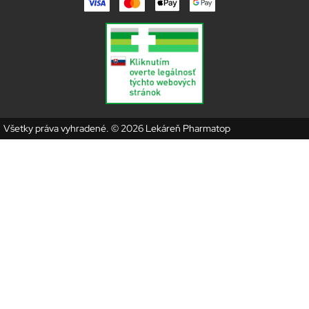
Všetky práva vyhradené. © 2026 Lekáreň Pharmatop