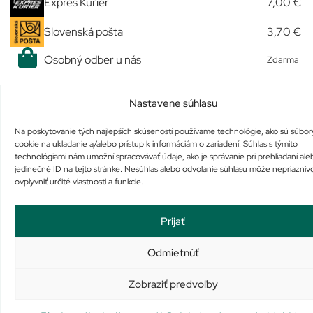
Expres Kuriér
7,00 €
Slovenská pošta
3,70 €
Osobný odber u nás
Zdarma
Nastavene súhlasu
Podobné produkty
Na poskytovanie tých najlepších skúseností používame technológie, ako sú súbor
cookie na ukladanie a/alebo prístup k informáciám o zariadení. Súhlas s týmito
technológiami nám umožní spracovávať údaje, ako je správanie pri prehliadaní ale
jedinečné ID na tejto stránke. Nesúhlas alebo odvolanie súhlasu môže nepriazniv
ovplyvniť určité vlastnosti a funkcie.
Prijať
AVENE COUVRANCE
ALPA SportStar EMULZIA
POUDRE MOSAÏQUE
MASÁŽNA CHLADIVÁ
Odmietnúť
LUMIERE
Nie je na sklade
Nie je na sklade
23,68
€
3,76
€
Zobraziť predvoľby
Viac info
Viac info