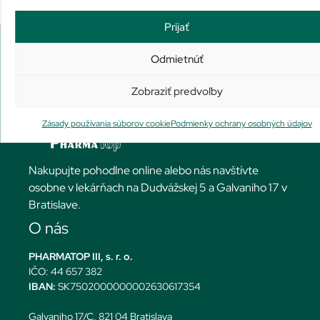
Prijať
Odmietnúť
Zobraziť predvoľby
Zásady používania súborov cookie
Podmienky ochrany osobných údajov
Nakupujte pohodlne online alebo nás navštívte
osobne v lekárňach na Dudvážskej 5 a Galvaniho 17 v
Bratislave.
O nás
PHARMATOP III, s. r. o.
IČO: 44 657 382
IBAN:
SK7502000000002630617354
Galvaniho 17/C, 821 04 Bratislava