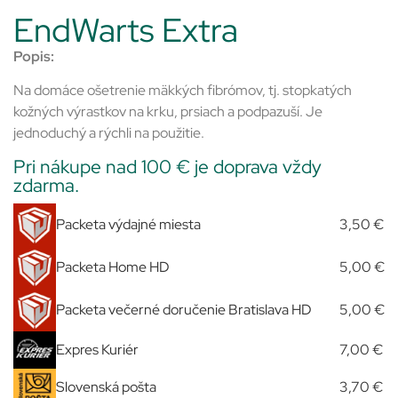
EndWarts Extra
Popis:
Na domáce ošetrenie mäkkých fibrómov, tj. stopkatých
kožných výrastkov na krku, prsiach a podpazuší. Je
jednoduchý a rýchli na použitie.
Pri nákupe nad 100 € je doprava vždy
zdarma.
Packeta výdajné miesta
3,50 €
Packeta Home HD
5,00 €
Packeta večerné doručenie Bratislava HD
5,00 €
Expres Kuriér
7,00 €
Slovenská pošta
3,70 €