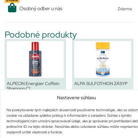
Osobný odber u nás
Zdarma
Podobné produkty
ALPECIN Energizer Coffein
ALPA SULFOTHION ZÁSYP
Shampoo C1
Na sklade už iba 1
Na sklade už iba 1
Nastavene súhlasu
6,99
€
1,37
€
Pridať do košíka
Pridať do košíka
Na poskytovanie tých najlepších skúseností používame technológie, ako sú súbor
cookie na ukladanie a/alebo prístup k informáciám o zariadení. Súhlas s týmito
technológiami nám umožní spracovávať údaje, ako je správanie pri prehliadaní ale
jedinečné ID na tejto stránke. Nesúhlas alebo odvolanie súhlasu môže nepriazniv
ovplyvniť určité vlastnosti a funkcie.