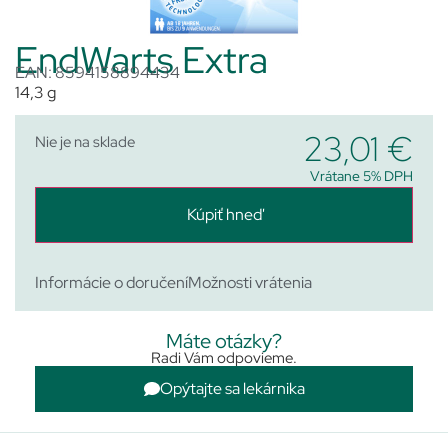
EndWarts Extra
EAN: 8594158894434
14,3 g
23,01
€
Nie je na sklade
Vrátane 5% DPH
Kúpiť hneď
Informácie o doručení
Možnosti vrátenia
Máte otázky?
Radi Vám odpovieme.
Opýtajte sa lekárnika