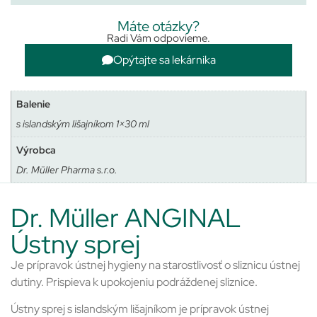
Máte otázky?
Radi Vám odpovieme.
Opýtajte sa lekárnika
Balenie
s islandským lišajníkom 1×30 ml
Výrobca
Dr. Müller Pharma s.r.o.
Dr. Müller ANGINAL
Ústny sprej
Je prípravok ústnej hygieny na starostlivosť o sliznicu ústnej
dutiny. Prispieva k upokojeniu podráždenej sliznice.
Ústny sprej s islandským lišajníkom je prípravok ústnej