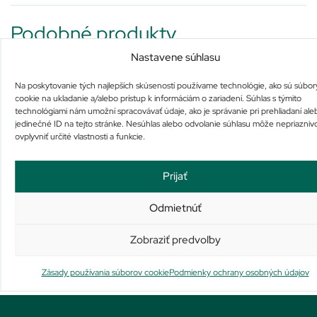
Podobné produkty
Nastavene súhlasu
Na poskytovanie tých najlepších skúseností používame technológie, ako sú súbor
cookie na ukladanie a/alebo prístup k informáciám o zariadení. Súhlas s týmito
technológiami nám umožní spracovávať údaje, ako je správanie pri prehliadaní ale
jedinečné ID na tejto stránke. Nesúhlas alebo odvolanie súhlasu môže nepriazniv
ovplyvniť určité vlastnosti a funkcie.
ALPA SULFOTHION ZÁSYP
AVENE DermAbsolu SERUM
Na sklade už iba 1
Na sklade
Prijať
1,37
€
40,33
€
Pridať do košíka
Pridať do košíka
Odmietnúť
Zobraziť predvoľby
Zásady používania súborov cookie
Podmienky ochrany osobných údajov