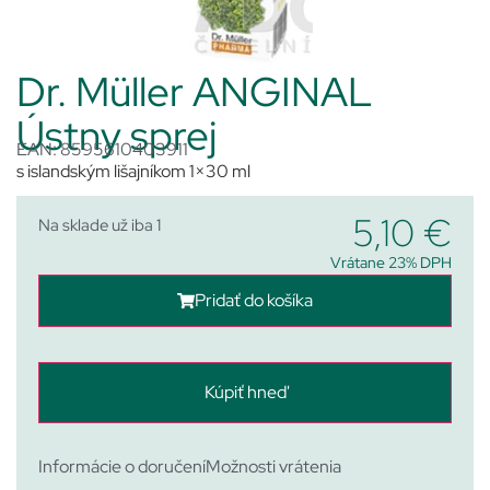
Dr. Müller ANGINAL
Ústny sprej
EAN: 8595610403911
s islandským lišajníkom 1×30 ml
5,10
€
Na sklade už iba 1
Vrátane 23% DPH
Pridať do košíka
Kúpiť hneď
Informácie o doručení
Možnosti vrátenia