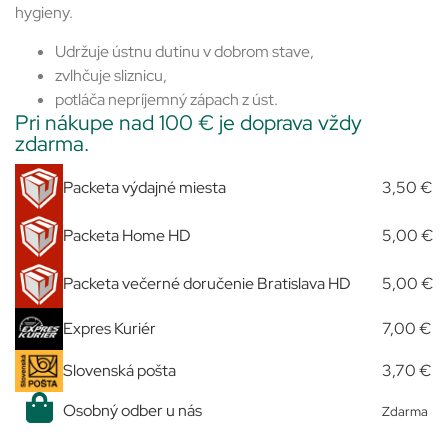
hygieny.
Udržuje ústnu dutinu v dobrom stave,
zvlhčuje sliznicu,
potláča nepríjemný zápach z úst.
Pri nákupe nad 100 € je doprava vždy
zdarma.
Packeta výdajné miesta
3,50 €
Packeta Home HD
5,00 €
Packeta večerné doručenie Bratislava HD
5,00 €
Expres Kuriér
7,00 €
Slovenská pošta
3,70 €
Osobný odber u nás
Zdarma