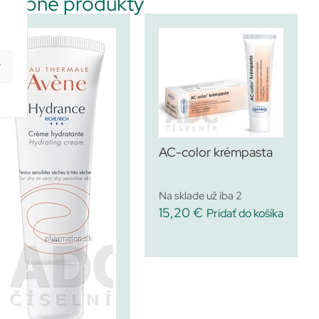
dobné produkty
y
AC-color krémpasta
Na sklade už iba 2
15,20
€
Pridať do košíka