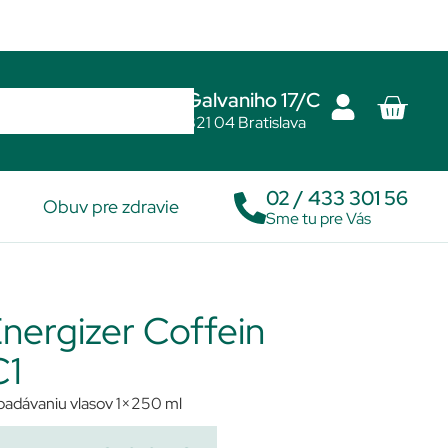
Galvaniho 17/C
821 04 Bratislava
02 / 433 301 56
Obuv pre zdravie
Sme tu pre Vás
ergizer Coffein
C1
padávaniu vlasov 1×250 ml