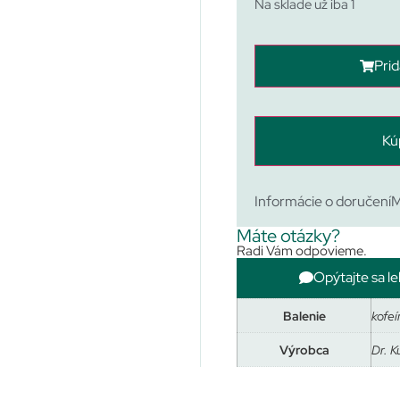
Na sklade už iba 1
Prid
Kú
Informácie o doručení
M
Máte otázky?
Radi Vám odpovieme.
Opýtajte sa le
Balenie
kofe
Výrobca
Dr. K