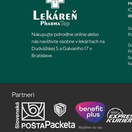
PH
IČ
I
Ga
Nakupujte pohodlne online alebo
Po
nás navštívte osobne v lekárňach na
Du
Dudvážskej 5 a Galvaniho 17 v
Po
Bratislave.
So
N
Partneri