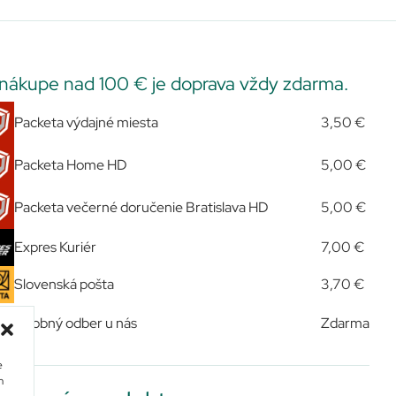
 nákupe nad 100 € je doprava vždy zdarma.
Packeta výdajné miesta
3,50 €
Packeta Home HD
5,00 €
Packeta večerné doručenie Bratislava HD
5,00 €
Expres Kuriér
7,00 €
Slovenská pošta
3,70 €
Osobný odber u nás
Zdarma
e
m