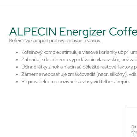
ALPECIN Energizer Coff
Kofeínový šampón proti vypadávaniu vlasov.
Kofeínový komplex stimuluje vlasové korienky už pri um
Zabraňuje dedičnému vypadávaniu vlasov skôr, než začne b
Účinné látky zinok a niacín sú dôležité rastové faktory 
Zámerne neobsahuje zmäkčovadlá (napr. silikóny), vďa
Pri pravidelnom používaní sú vlasy viditeľne silnejšie.
Na 
na 