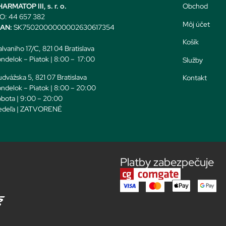
ARMATOP III, s. r. o.
Obchod
O: 44 657 382
Môj účet
BAN:
SK7502000000002630617354
Košík
lvaniho 17/C, 821 04 Bratislava
ndelok – Piatok | 8:00 – 17:00
Služby
dvážska 5, 821 07 Bratislava
Kontakt
ndelok – Piatok | 8:00 – 20:00
bota | 9:00 – 20:00
edeľa | ZATVORENÉ
Platby zabezpečuje