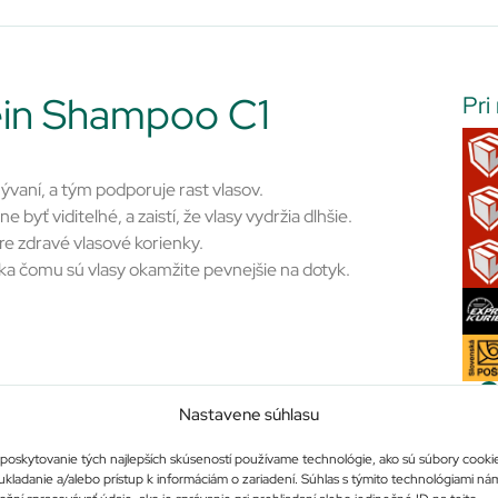
ein Shampoo C1
Pri
ývaní, a tým podporuje rast vlasov.
yť viditeľné, a zaistí, že vlasy vydržia dlhšie.
pre zdravé vlasové korienky.
ka čomu sú vlasy okamžite pevnejšie na dotyk.
Nastavene súhlasu
poskytovanie tých najlepších skúseností používame technológie, ako sú súbory cooki
ukladanie a/alebo prístup k informáciám o zariadení. Súhlas s týmito technológiami ná