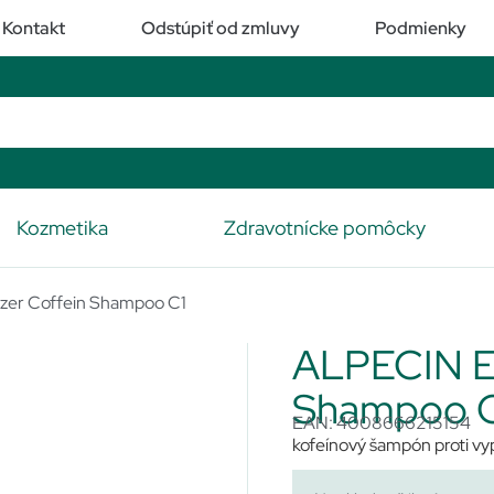
Kontakt
Odstúpiť od zmluvy
Podmienky
Kozmetika
Zdravotnícke pomôcky
zer Coffein Shampoo C1
ALPECIN En
Shampoo 
EAN: 4008666215154
kofeínový šampón proti vy