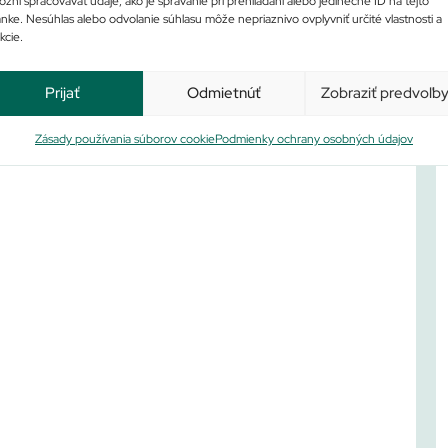
Po
žní spracovávať údaje, ako je správanie pri prehliadaní alebo jedinečné ID na tejto
ánke. Nesúhlas alebo odvolanie súhlasu môže nepriaznivo ovplyvniť určité vlastnosti a
kcie.
Prijať
Odmietnúť
Zobraziť predvoľb
Zásady používania súborov cookie
Podmienky ochrany osobných údajov