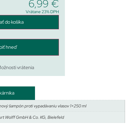
6,99
€
Vrátane 23% DPH
ať do košíka
piť hneď
ožnosti vrátenia
kárnika
ínový šampón proti vypadávaniu vlasov 1×250 ml
urt Wolff GmbH & Co. KG, Bielefeld