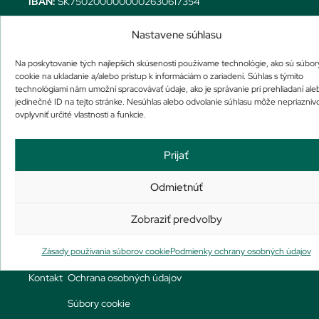
IBAN:
SK7502000000002630617354
Galvaniho 17/C, 821 04 Bratislava
Nastavene súhlasu
Pondelok – Piatok | 8:00 – 17:00
Na poskytovanie tých najlepších skúseností používame technológie, ako sú súbor
Dudvážska 5, 821 07 Bratislava
cookie na ukladanie a/alebo prístup k informáciám o zariadení. Súhlas s týmito
Pondelok – Piatok | 8:00 – 20:00
technológiami nám umožní spracovávať údaje, ako je správanie pri prehliadaní ale
Sobota | 9:00 – 20:00
jedinečné ID na tejto stránke. Nesúhlas alebo odvolanie súhlasu môže nepriazniv
ovplyvniť určité vlastnosti a funkcie.
Nedeľa | ZATVORENÉ
Menu
Dokumenty
Prijať
Obchod
Obchodné podmienky
Odmietnúť
Môj účet
Doprava a platba
Zobraziť predvoľby
Košík
Reklamačný poriadok
Zásady používania súborov cookie
Podmienky ochrany osobných údajov
Služby
Odstúpiť od zmluvy
Kontakt
Ochrana osobných údajov
Súbory cookie