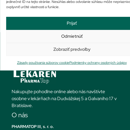
jedinečné ID na tejto stránke. Nesúhlas alebo odvolanie súhlasu môže nepriazniv
ovplyvniť určité vlastnosti a funkcie.
Prijať
Odmietnúť
Zobraziť predvoľby
Zásady používania súborov cookie
Podmienky ochrany osobných údajov
Nakupujte pohodlne online alebo nás navštívte
osobne v lekárňach na Dudvážskej 5 a Galvaniho 17 v
Bratislave.
O nás
PHARMATOP III, s. r. o.