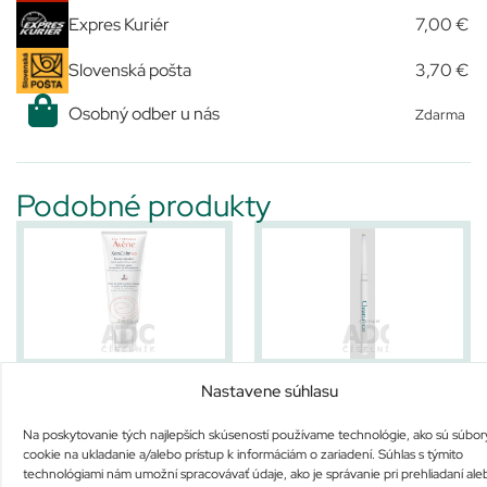
Expres Kuriér
7,00 €
Slovenská pošta
3,70 €
Osobný odber u nás
Zdarma
Podobné produkty
AVENE XeraCalm A.D
AVENE CLEANANCE SPOT
Nastavene súhlasu
BAUME RELIPIDANT
(SOIN LOCALISÉ)
Nie je na sklade
Na sklade
Na poskytovanie tých najlepších skúseností používame technológie, ako sú súbor
27,40
€
14,21
€
cookie na ukladanie a/alebo prístup k informáciám o zariadení. Súhlas s týmito
Viac info
Pridať do košíka
technológiami nám umožní spracovávať údaje, ako je správanie pri prehliadaní ale