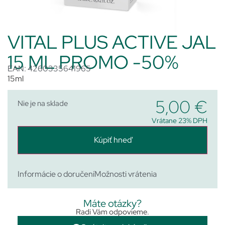
VITAL PLUS ACTIVE JAL
15 ML PROMO -50%
EAN: 4260335641965
15ml
5,00
€
Nie je na sklade
Vrátane 23% DPH
Kúpiť hneď
Informácie o doručení
Možnosti vrátenia
Máte otázky?
Radi Vám odpovieme.