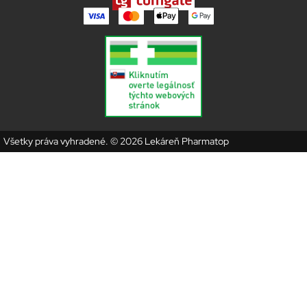
Všetky práva vyhradené. © 2026 Lekáreň Pharmatop