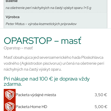
Balenie
na ošetrenie perí náchylných na častý výskyt oparu 1×5 g
Výrobca
Peter Motus – výroba kozmetických prípravkov
OPARSTOP – masť
Oparstop – masť
Masť obsahujúca jed severoamerického hada Ploskohlavca
vodného (Agkistrodon piscivorus) určená na ošetrenie perí
náchylných na častý výskyt oparu.
Pri nákupe nad 100 € je doprava vždy
zdarma.
Packeta výdajné miesta
3,50 €
Packeta Home HD
5,00 €