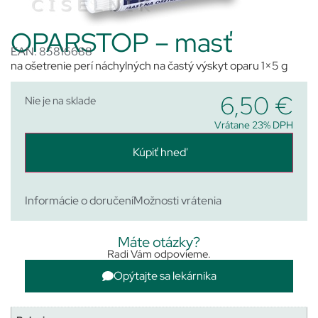
OPARSTOP – masť
EAN: 85816688
na ošetrenie perí náchylných na častý výskyt oparu 1×5 g
6,50
€
Nie je na sklade
Vrátane 23% DPH
Kúpiť hneď
Informácie o doručení
Možnosti vrátenia
Máte otázky?
Radi Vám odpovieme.
Opýtajte sa lekárnika