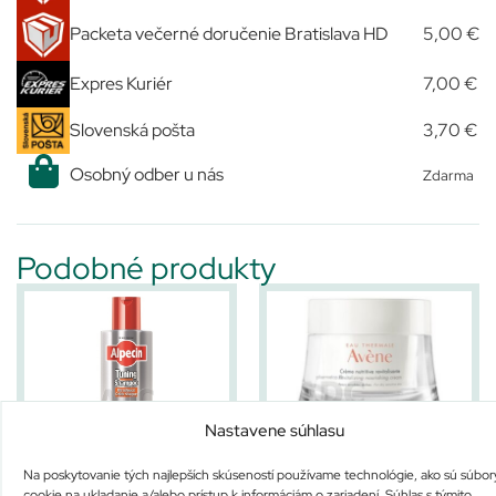
Packeta večerné doručenie Bratislava HD
5,00 €
Expres Kuriér
7,00 €
Slovenská pošta
3,70 €
Osobný odber u nás
Zdarma
Podobné produkty
Nastavene súhlasu
ALPECIN Tuning Shampoo
AVENE CREME NUTRITIVE
REVITALISANTE
Na poskytovanie tých najlepších skúseností používame technológie, ako sú súbor
Nie je na sklade
Nie je na sklade
cookie na ukladanie a/alebo prístup k informáciám o zariadení. Súhlas s týmito