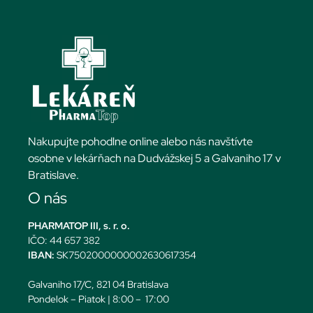
Nakupujte pohodlne online alebo nás navštívte
osobne v lekárňach na Dudvážskej 5 a Galvaniho 17 v
Bratislave.
O nás
PHARMATOP III, s. r. o.
IČO: 44 657 382
IBAN:
SK7502000000002630617354
Galvaniho 17/C, 821 04 Bratislava
Pondelok – Piatok | 8:00 – 17:00