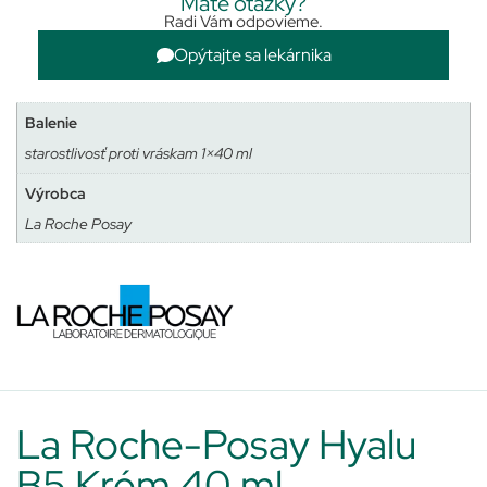
Máte otázky?
Radi Vám odpovieme.
Opýtajte sa lekárnika
Balenie
starostlivosť proti vráskam 1×40 ml
Výrobca
La Roche Posay
La Roche-Posay Hyalu
B5 Krém 40 ml