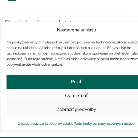
Podobné produkty
Nastavene súhlasu
Na poskytovanie tých najlepších skúseností používame technológie, ako sú súbor
cookie na ukladanie a/alebo prístup k informáciám o zariadení. Súhlas s týmito
technológiami nám umožní spracovávať údaje, ako je správanie pri prehliadaní ale
jedinečné ID na tejto stránke. Nesúhlas alebo odvolanie súhlasu môže nepriazniv
ovplyvniť určité vlastnosti a funkcie.
ALPECIN Hair Energizer
AVENE CLEANANCE SPOT
Liquid
(SOIN LOCALISÉ)
Prijať
Nie je na sklade
Na sklade
10,01
€
14,21
€
Odmietnúť
Viac info
Pridať do košíka
Zobraziť predvoľby
Zásady používania súborov cookie
Podmienky ochrany osobných údajov