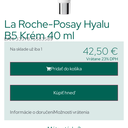
La Roche-Posay Hyalu
B5 Krém 40 ml
EAN: 3337875583589
42,50
€
Na sklade už iba 1
Vrátane 23% DPH
Pridať do košíka
Kúpiť hneď
Informácie o doručení
Možnosti vrátenia