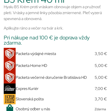
Hyalu B5 Krém proti vráskam obnovuje objem a pružnosť
pleti. Vrásky a jemné linky pôsobia zmiernené. Pleť vyzerá
spevnená a obnovená.
Aplikujte ráno a večer na tvár a krk.
Pri nákupe nad 100 € je doprava vždy
zdarma.
Packeta výdajné miesta
3,50 €
Packeta Home HD
5,00 €
Packeta večerné doručenie Bratislava HD
5,00 €
Expres Kuriér
7,00 €
Slovenská pošta
3,70 €
Osobný odber u nás
Zdarma