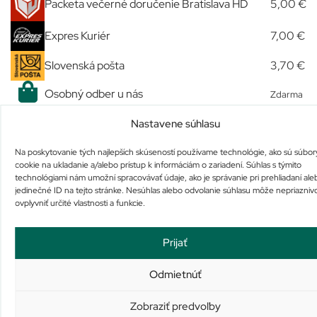
Packeta večerné doručenie Bratislava HD
5,00 €
Expres Kuriér
7,00 €
Slovenská pošta
3,70 €
Osobný odber u nás
Zdarma
Nastavene súhlasu
Podobné produkty
Na poskytovanie tých najlepších skúseností používame technológie, ako sú súbor
cookie na ukladanie a/alebo prístup k informáciám o zariadení. Súhlas s týmito
technológiami nám umožní spracovávať údaje, ako je správanie pri prehliadaní ale
jedinečné ID na tejto stránke. Nesúhlas alebo odvolanie súhlasu môže nepriazniv
ovplyvniť určité vlastnosti a funkcie.
Prijať
ALPECIN Tuning Shampoo
AVENE XeraCalm A.D
Odmietnúť
BAUME RELIPIDANT
Nie je na sklade
Nie je na sklade
Zobraziť predvoľby
8,99
€
27,40
€