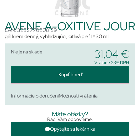
AVENE A-OXITIVE JOUR
EAN: 3282770208139
gél krém denný, vyhladzujúci, citlivá pleť 1×30 ml
31,04
€
Nie je na sklade
Vrátane 23% DPH
Kúpiť hneď
Informácie o doručení
Možnosti vrátenia
Máte otázky?
Radi Vám odpovieme.
Opýtajte sa lekárnika