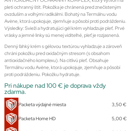
ANTIOXIDAČNÝ OCHRANNÝ KOMPLEX, ktorý vytvorí na
pleti ochranný štít. Pokožka je chránená pred znečisteným
ovzduším a voľnými radikálmi. Bohatý na Termálnu vodu
Avène, ktorá upokojuje, zjemňuje a pôsobí proti podráždeniu.
Výsledky: Svieži a hydratujúci gél krém vyhladzuje pleť. Prvé
vrásky a jemné linky sú menej viditeľné, pleť je rozjasnená.
Denný ľahký krém s gélovou textúrou vyhladzuje a zároveň
chráni pokožku pred oxidačným stresom (s obsahom
antioxidačného komplexu). Na citlivú pleť. Obsahuje
Termálnu vodu Avène, ktorá upokojuje, zjemňuje a pôsobí
proti podráždeniu. Pokožku hydratuje.
Pri nákupe nad 100 € je doprava vždy
zdarma.
Packeta výdajné miesta
3,50 €
Packeta Home HD
5,00 €