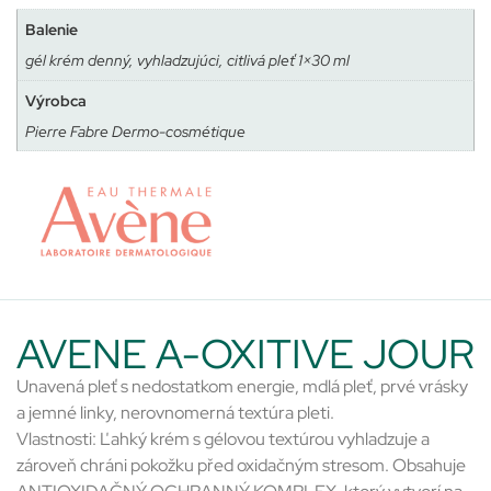
Balenie
gél krém denný, vyhladzujúci, citlivá pleť 1×30 ml
Výrobca
Pierre Fabre Dermo-cosmétique
AVENE A-OXITIVE JOUR
Unavená pleť s nedostatkom energie, mdlá pleť, prvé vrásky
a jemné linky, nerovnomerná textúra pleti.
Vlastnosti: Ľahký krém s gélovou textúrou vyhladzuje a
zároveň chráni pokožku před oxidačným stresom. Obsahuje