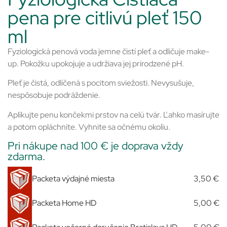
pena pre citlivú pleť 150
ml
Fyziologická penová voda jemne čistí pleť a odličuje make-
up. Pokožku upokojuje a udržiava jej prirodzené pH.
Pleť je čistá, odlíčená s pocitom sviežosti. Nevysušuje,
nespôsobuje podráždenie.
Aplikujte penu končekmi prstov na celú tvár. Ľahko masírujte
a potom opláchnite. Vyhnite sa očnému okoliu.
Pri nákupe nad 100 € je doprava vždy
zdarma.
Packeta výdajné miesta
3,50 €
Packeta Home HD
5,00 €