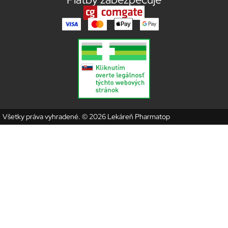
Všetky práva vyhradené. © 2026 Lekáreň Pharmatop