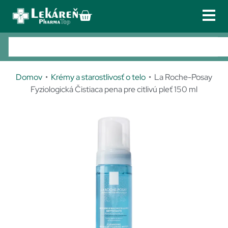
PRIHLÁSENIE
REGISTRÁCIA
Lieky
02 /
Po
433
zn
Doplnky výživy
301 56
Domov
•
Krémy a starostlivosť o telo
• La Roche-Posay
3phar
Kozmetika
Fyziologická Čistiaca pena pre citlivú pleť 150 ml
matop
Zdravotnícke pomôcky
@phar
matop
Obuv
.sk
Galvan
TIP!
Služby u nás
iho
Kontakt
17/C,
821 04
Bratisl
ava