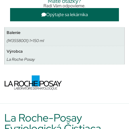
Máte otázky?
Radi Vám odpovieme.
Opýtajte sa lekárnika
Balenie
(M3558001) 1×150 ml
Výrobca
La Roche Posay
La Roche-Posay
Fyziologická Čistiaca