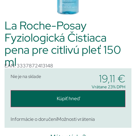
La Roche-Posay
Fyziologická Čistiaca
pena pre citlivú pleť 150
ml
EAN: 3337872413148
19,11
€
Nie je na sklade
Vrátane 23% DPH
Kúpiť hneď
Informácie o doručení
Možnosti vrátenia