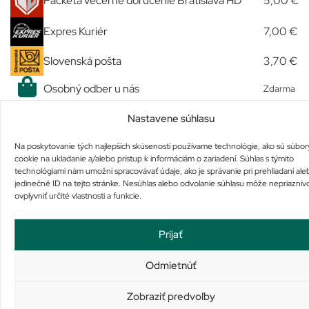
Packeta večerné doručenie Bratislava HD
5,00 €
Expres Kuriér
7,00 €
Slovenská pošta
3,70 €
Osobný odber u nás
Zdarma
Nastavene súhlasu
Podobné produkty
Na poskytovanie tých najlepších skúseností používame technológie, ako sú súbor
cookie na ukladanie a/alebo prístup k informáciám o zariadení. Súhlas s týmito
technológiami nám umožní spracovávať údaje, ako je správanie pri prehliadaní ale
jedinečné ID na tejto stránke. Nesúhlas alebo odvolanie súhlasu môže nepriazniv
ovplyvniť určité vlastnosti a funkcie.
Prijať
AVENE CREME NUTRITIVE
ALLERGIKA KRÉM NA TVÁR
Odmietnúť
REVITALISANTE
SENSITIVE
Nie je na sklade
Nie je na sklade
Zobraziť predvoľby
36,30
€
26,38
€