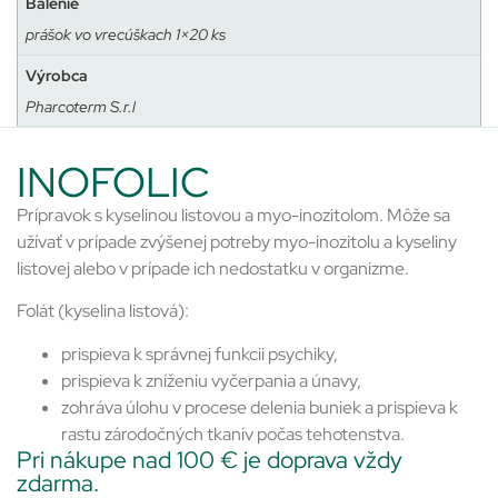
Balenie
prášok vo vrecúškach 1×20 ks
Výrobca
Pharcoterm S.r.l
INOFOLIC
Prípravok s kyselinou listovou a myo-inozitolom. Môže sa
užívať v prípade zvýšenej potreby myo-inozitolu a kyseliny
listovej alebo v prípade ich nedostatku v organizme.
Folát (kyselina listová):
prispieva k správnej funkcii psychiky,
prispieva k zníženiu vyčerpania a únavy,
zohráva úlohu v procese delenia buniek a prispieva k
rastu zárodočných tkanív počas tehotenstva.
Pri nákupe nad 100 € je doprava vždy
zdarma.