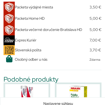
Packeta výdajné miesta
3,50 €
Packeta Home HD
5,00 €
Packeta večerné doručenie Bratislava HD
5,00 €
Expres Kuriér
7,00 €
Slovenská pošta
3,70 €
Osobný odber u nás
Zdarma
Podobné produkty
Nastavene súhlasu