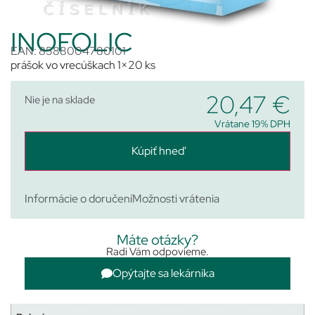
INOFOLIC
EAN: 8588004780101
prášok vo vrecúškach 1×20 ks
20,47
€
Nie je na sklade
Vrátane 19% DPH
Kúpiť hneď
Informácie o doručení
Možnosti vrátenia
Máte otázky?
Radi Vám odpovieme.
Opýtajte sa lekárnika