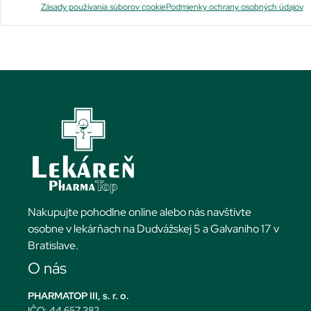
Zásady používania súborov cookie
Podmienky ochrany osobných údajov
Nakupujte pohodlne online alebo nás navštívte
osobne v lekárňach na Dudvážskej 5 a Galvaniho 17 v
Bratislave.
O nás
PHARMATOP III, s. r. o.
IČO: 44 657 382