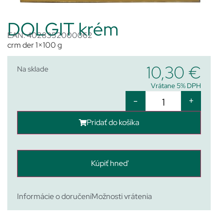
DOLGIT krém
EAN: 4028352000062
crm der 1×100 g
10,30
€
Na sklade
Vrátane 5% DPH
-
+
Pridať do košíka
Kúpiť hneď
Informácie o doručení
Možnosti vrátenia