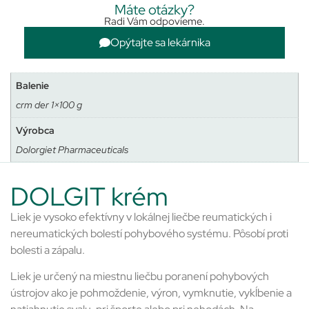
Máte otázky?
Radi Vám odpovieme.
Opýtajte sa lekárnika
Balenie
crm der 1×100 g
Výrobca
Dolorgiet Pharmaceuticals
DOLGIT krém
Liek je vysoko efektívny v lokálnej liečbe reumatických i
nereumatických bolestí pohybového systému. Pôsobí proti
bolesti a zápalu.
Liek je určený na miestnu liečbu poranení pohybových
ústrojov ako je pohmoždenie, výron, vymknutie, vykĺbenie a