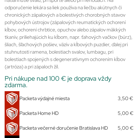
natiahnutie svalu, pri športe alebo pri nehodách. Na
odporučenie lekára sa liek používa na liečbu akútnych či
chronických zápalových a bolestivých chorobných stavov
pohybových ústrojov (zápalových reumatických ochorení
kĺbov, ochorení chrbtice, opuchov alebo zápalov mäkkých
tkanív, priliehajúcich ku kĺbom, napr. ťahových vačkov (búrz),
šliach, šľachových pošiev, väzív a kĺbových puzdier, ďalej pri
stuhnutosti ramena, bolestiach svalov, lumbagu, pri
bolestiach spojených s degeneratívnym ochorením kĺbov
(artróza) a pri zápaloch žíl.
Pri nákupe nad 100 € je doprava vždy
zdarma.
Packeta výdajné miesta
3,50 €
Packeta Home HD
5,00 €
Packeta večerné doručenie Bratislava HD
5,00 €