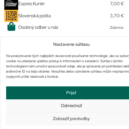
Expres Kuriér
7,00 €
Slovenská pošta
3,70 €
Osobný odber u nás
Zdarma
Nastavene súhlasu
Podobné produkty
Na poskytovanie tých najlepších skúseností používame technológie, ako sú súbor
cookie na ukladanie a/alebo prístup k informáciám o zariadení. Súhlas s týmito
technológiami nám umožní spracovávať údaje, ako je správanie pri prehliadaní ale
jedinečné ID na tejto stránke. Nesúhlas alebo odvolanie súhlasu môže nepriazniv
ovplyvniť určité vlastnosti a funkcie.
Prijať
Ibolex 200 mg
Olfen FORTE 23,2 mg/g gél
Odmietnúť
Nie je na sklade
Na sklade už iba 1
7,50
€
18,40
€
Zobraziť predvoľby
Viac info
Pridať do košíka