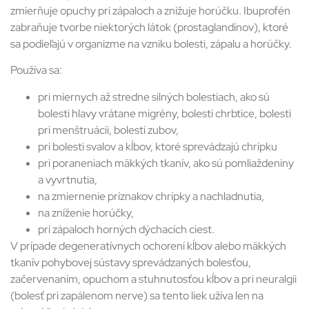
zmierňuje opuchy pri zápaloch a znižuje horúčku. Ibuprofén
zabraňuje tvorbe niektorých látok (prostaglandínov), ktoré
sa podieľajú v organizme na vzniku bolesti, zápalu a horúčky.
Používa sa:
pri miernych až stredne silných bolestiach, ako sú
bolesti hlavy vrátane migrény, bolesti chrbtice, bolesti
pri menštruácii, bolesti zubov,
pri bolesti svalov a kĺbov, ktoré sprevádzajú chrípku
pri poraneniach mäkkých tkanív, ako sú pomliaždeniny
a vyvrtnutia,
na zmiernenie príznakov chrípky a nachladnutia,
na zníženie horúčky,
pri zápaloch horných dýchacích ciest.
V prípade degeneratívnych ochorení kĺbov alebo mäkkých
tkanív pohybovej sústavy sprevádzaných bolesťou,
začervenaním, opuchom a stuhnutosťou kĺbov a pri neuralgii
(bolesť pri zapálenom nerve) sa tento liek užíva len na