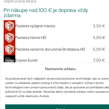
odporúčanie lekára.
Pri nákupe nad 100 € je doprava vždy
zdarma.
Packeta výdajné miesta
3,50 €
Packeta Home HD
5,00 €
Packeta večerné doručenie Bratislava HD
5,00 €
Expres Kuriér
7,00 €
Nastavene súhlasu
Slovenská pošta
3,70 €
Na poskytovanie tých najlepších skúseností používame technológie, ako sú súbor
Osobný odber u nás
Zdarma
cookie na ukladanie a/alebo prístup k informáciám o zariadení. Súhlas s týmito
technológiami nám umožní spracovávať údaje, ako je správanie pri prehliadaní ale
jedinečné ID na tejto stránke. Nesúhlas alebo odvolanie súhlasu môže nepriazniv
ovplyvniť určité vlastnosti a funkcie.
Podobné produkty