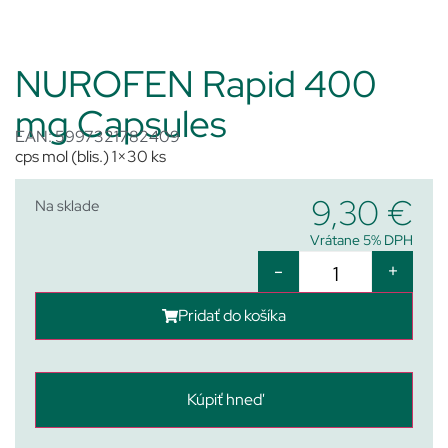
NUROFEN Rapid 400
mg Capsules
EAN: 5997321782409
cps mol (blis.) 1×30 ks
9,30
€
Na sklade
Vrátane 5% DPH
-
+
Pridať do košíka
Kúpiť hneď