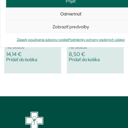
Prijať
Odmietnúť
Zobraziť predvoľby
Reparil – Gel N
Ibalgin Rapidcaps 400 mg
Zásady používania súborov cookie
Podmienky ochrany osobných údajov
Na sklade
Na sklade
14,14
€
8,50
€
Pridať do košíka
Pridať do košíka