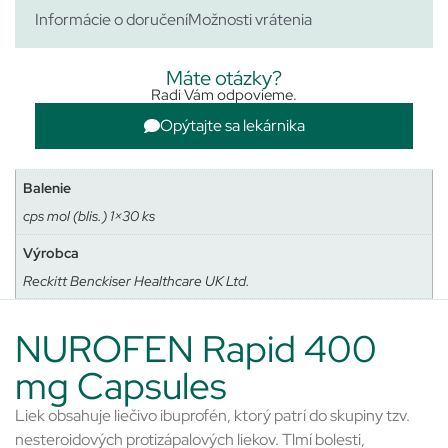
Informácie o doručení
Možnosti vrátenia
Máte otázky?
Radi Vám odpovieme.
Opýtajte sa lekárnika
Balenie
cps mol (blis.) 1×30 ks
Výrobca
Reckitt Benckiser Healthcare UK Ltd.
NUROFEN Rapid 400
mg Capsules
Liek obsahuje liečivo ibuprofén, ktorý patrí do skupiny tzv.
nesteroidových protizápalových liekov. Tlmí bolesti,