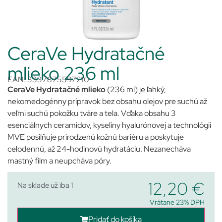
CeraVe Hydratačné
mlieko 236 ml
EAN: 3337875597210
CeraVe Hydratačné mlieko
(236 ml) je ľahký,
nekomedogénny prípravok bez obsahu olejov pre suchú až
veľmi suchú pokožku tváre a tela. Vďaka obsahu 3
esenciálnych ceramidov, kyseliny hyalurónovej a technológii
MVE posilňuje prirodzenú kožnú bariéru a poskytuje
celodennú, až 24-hodinovú hydratáciu. Nezanecháva
mastný film a neupcháva póry.
12,20
€
Na sklade už iba 1
Vrátane 23% DPH
Pridať do košíka