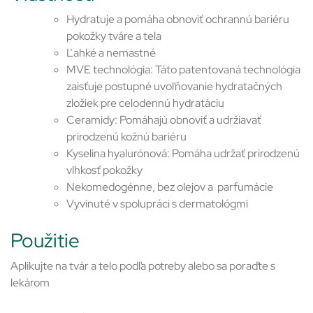
Hydratuje a pomáha obnoviť ochrannú bariéru
pokožky tváre a tela
Ľahké a nemastné
MVE technológia: Táto patentovaná technológia
zaisťuje postupné uvoľňovanie hydratačných
zložiek pre celodennú hydratáciu
Ceramidy: Pomáhajú obnoviť a udržiavať
prirodzenú kožnú bariéru
Kyselina hyalurónová: Pomáha udržať prirodzenú
vlhkosť pokožky
Nekomedogénne, bez olejov a parfumácie
Vyvinuté v spolupráci s dermatológmi
Použitie
Aplikujte na tvár a telo podľa potreby alebo sa poraďte s
lekárom