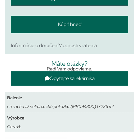
Kúpiť hneď
Informácie o doručení
Možnosti vrátenia
Máte otázky?
Radi Vám odpovieme.
Opýtajte sa lekárnika
Balenie
na suchú až veľmi suchú pokožku (MB094800) 1×236 ml
Výrobca
CeraVe