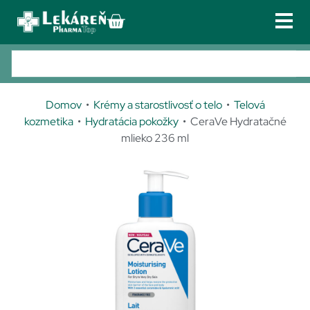
PRIHLÁSENIE
REGISTRÁCIA
Lieky
02 /
Po
433
zn
Doplnky výživy
301 56
Domov
•
Krémy a starostlivosť o telo
•
Telová
3phar
Kozmetika
kozmetika
•
Hydratácia pokožky
• CeraVe Hydratačné
matop
mlieko 236 ml
Zdravotnícke pomôcky
@phar
matop
Obuv
.sk
Galvan
TIP!
Služby u nás
iho
Kontakt
17/C,
821 04
Bratisl
ava