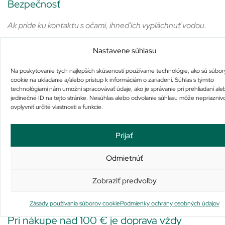
Bezpečnosť
Ak príde ku kontaktu s očami, ihneď ich vypláchnuť vodou.
Nastavene súhlasu
Na poskytovanie tých najlepších skúseností používame technológie, ako sú súbor
cookie na ukladanie a/alebo prístup k informáciám o zariadení. Súhlas s týmito
AQUA / WATER, GLYCERIN,CAPRYLIC/CAPRIC
technológiami nám umožní spracovávať údaje, ako je správanie pri prehliadaní ale
TRIGLYCERIDE, CETEARYL ALCOHOL,CETYL ALCOHOL,
jedinečné ID na tejto stránke. Nesúhlas alebo odvolanie súhlasu môže nepriazniv
ovplyvniť určité vlastnosti a funkcie.
DIMETHICONE, PHENOXYETHANOL, POLYSORBATE 20,
CETEARETH-20, BEHENTRIMONIUM
METHOSULFATE,POLYGLYCERYL-3 DIISOSTEARATE,
Prijať
SODIUM LAUROYL LACTYLATE, ETHYLHEXYLGLYCERIN,
POTASSIUM PHOSPHATE, DISODIUM EDTA, DIPOTASSIUM
Odmietnúť
PHOSPHATE, CERAMIDE NP, CERAMIDE AP,
PHYTOSPHINGOSINE, CHOLESTEROL, XANTHAN GUM,
Zobraziť predvoľby
CARBOMER, SODIUM HYALURONATE, TOCOPHEROL,
CERAMIDE EOP.
Zásady používania súborov cookie
Podmienky ochrany osobných údajov
Pri nákupe nad 100 € je doprava vždy