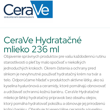
CeraVe Hydratačné
mlieko 236 ml
Objavenie správnych produktov pre vašu každodennú rutinu
starostlivosti o pleť by malo spočívať v niekoľkých
jednoduchých krokoch. Okrem čistenia a ochrany pred
slnkom je nevyhnutné používať hydratačný krém na tvár a
telo. Odporúčame hľadať v produktoch aktívne látky, ako sú
kyselina hyalurónová a ceramidy, ktoré pomáhajú obnovovať
a udržiavať ochrannú kožnú bariéru. CeraVe Hydratačné
mlieko je ľahký hydratačný prípravok bez obsahu olejov,
ktorý pomáha hydratovať pokožku a obnovuje jej prirodzenú
kožnú bariéru. Obsahuje tri esenciálne ceramidy a kyselinu