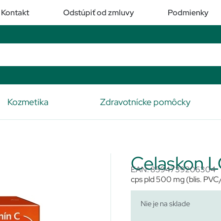
Kontakt
Odstúpiť od zmluvy
Podmienky
Kozmetika
Zdravotnícke pomôcky
Celaskon
EAN: 8594739206304
cps pld 500 mg (blis. PV
Nie je na sklade