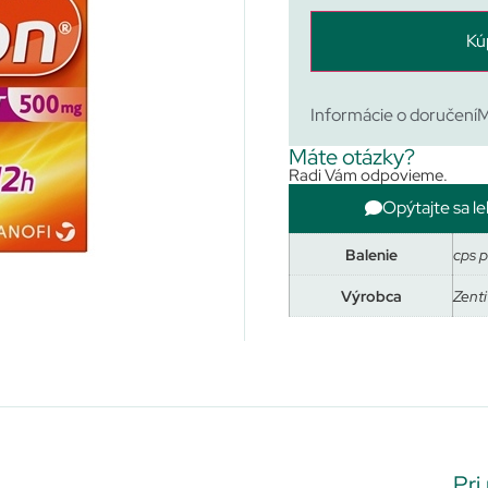
Kú
Informácie o doručení
M
Máte otázky?
Radi Vám odpovieme.
Opýtajte sa le
Balenie
cps 
Výrobca
Zenti
Pri