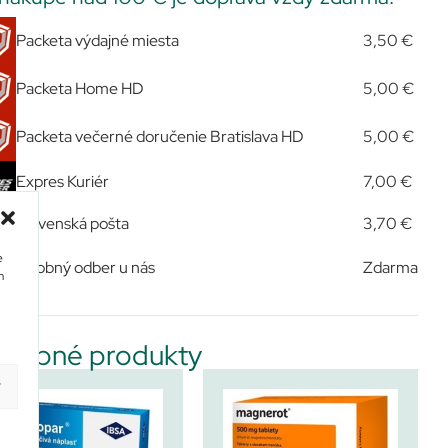
Packeta výdajné miesta
3,50 €
Packeta Home HD
5,00 €
Packeta večerné doručenie Bratislava HD
5,00 €
Expres Kuriér
7,00 €
Slovenská pošta
3,70 €
e
Osobný odber u nás
Zdarma
m
dobné produkty
y