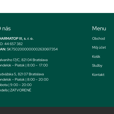
 nás
Menu
ARMATOP III, s. r. o.
Obchod
O: 44 657 382
Môj účet
BAN:
SK7502000000002630617354
Košík
lvaniho 17/C, 821 04 Bratislava
ndelok – Piatok | 8:00 – 17:00
Služby
dvážska 5, 821 07 Bratislava
Kontakt
ndelok – Piatok | 8:00 – 20:00
bota | 9:00 – 20:00
edeľa | ZATVORENÉ