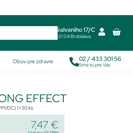
Galvaniho 17/C
821 04 Bratislava
02 / 433 301 56
Obuv pre zdravie
Sme tu pre Vás
 LONG EFFECT
C/PVDC) 1×30 ks
7,47
€
Vrátane 5% DPH