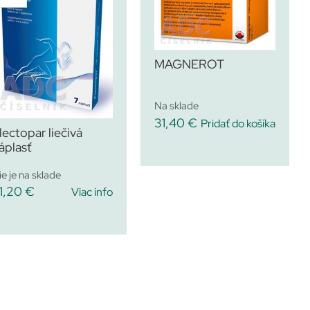
MAGNEROT
Na sklade
31,40
€
Pridať do košíka
lectopar liečivá
áplasť
ie je na sklade
1,20
€
Viac info