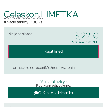
Celaskon LIMETKA
EAN: 8584005701565
žuvacie tablety 1×30 ks
3,22
€
Nie je na sklade
Vrátane 23% DPH
Kúpiť hneď
Informácie o doručení
Možnosti vrátenia
Máte otázky?
Radi Vám odpovieme.
Opýtajte sa lekárnika