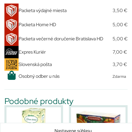
Packeta výdajné miesta
3,50 €
Packeta Home HD
5,00 €
Packeta večerné doručenie Bratislava HD
5,00 €
Expres Kuriér
7,00 €
Slovenská pošta
3,70 €
Osobný odber u nás
Zdarma
Podobné produkty
Nastavene súhlasu