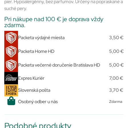
pier. Hypoalergénny, bez parfumov. Určený na popraskané a
suché pery.
Pri nákupe nad 100 € je doprava vždy
zdarma.
Packeta výdajné miesta
3,50 €
Packeta Home HD
5,00 €
Packeta večerné doručenie Bratislava HD
5,00 €
Expres Kuriér
7,00 €
Slovenská pošta
3,70 €
Osobný odber u nás
Zdarma
Podobné produkty