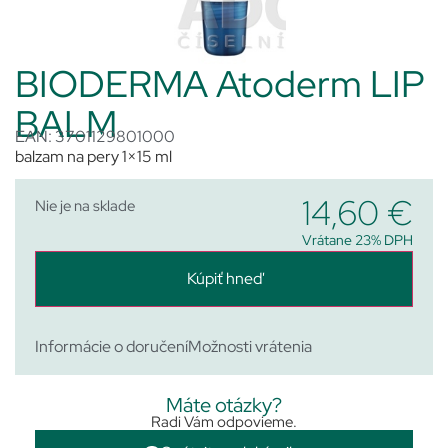
BIODERMA Atoderm LIP
BALM
EAN: 3701129801000
balzam na pery 1×15 ml
14,60
€
Nie je na sklade
Vrátane 23% DPH
Kúpiť hneď
Informácie o doručení
Možnosti vrátenia
Máte otázky?
Radi Vám odpovieme.