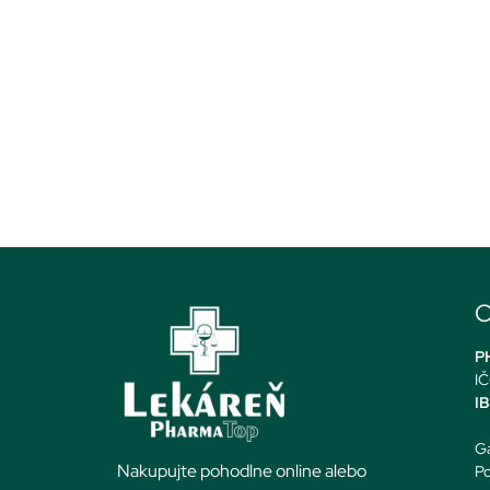
O
PH
IČ
I
Ga
Nakupujte pohodlne online alebo
Po