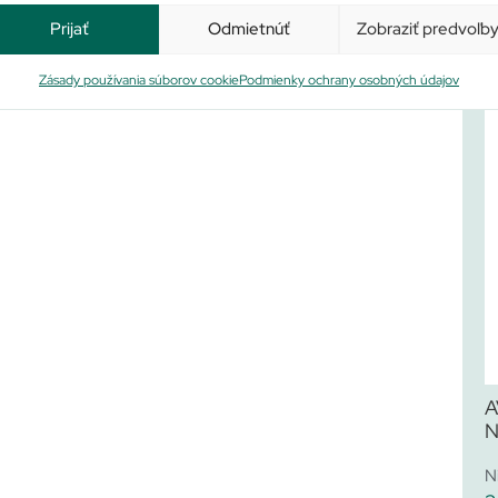
Prijať
Odmietnúť
Zobraziť predvoľb
Zásady používania súborov cookie
Podmienky ochrany osobných údajov
A
N
N