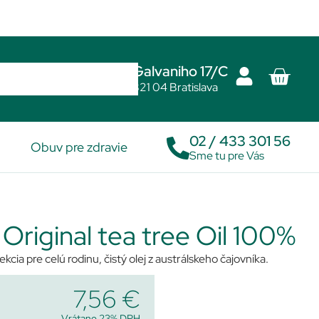
Galvaniho 17/C
821 04 Bratislava
02 / 433 301 56
Obuv pre zdravie
Sme tu pre Vás
 Original tea tree Oil 100%
ekcia pre celú rodinu, čistý olej z austrálskeho čajovníka.
7,56
€
Vrátane 23% DPH