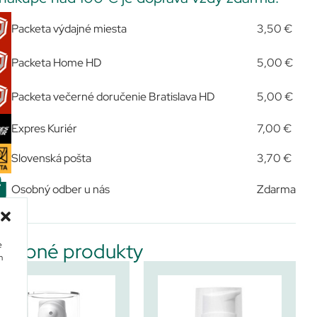
Packeta výdajné miesta
3,50 €
Packeta Home HD
5,00 €
Packeta večerné doručenie Bratislava HD
5,00 €
Expres Kuriér
7,00 €
Slovenská pošta
3,70 €
Osobný odber u nás
Zdarma
dobné produkty
e
m