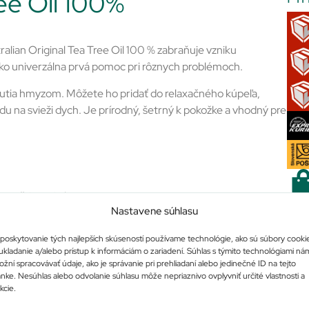
ree Oil 100%
alian Original Tea Tree Oil 100 % zabraňuje vzniku
ako univerzálna prvá pomoc pri rôznych problémoch.
pnutia hmyzom. Môžete ho pridať do relaxačného kúpeľa,
du na svieži dych. Je prírodný, šetrný k pokožke a vhodný pre
iny, uštipnutie hmyzom
Nastavene súhlasu
 používať ako ústna voda
Po
poskytovanie tých najlepších skúseností používame technológie, ako sú súbory cooki
ukladanie a/alebo prístup k informáciám o zariadení. Súhlas s týmito technológiami ná
žní spracovávať údaje, ako je správanie pri prehliadaní alebo jedinečné ID na tejto
a. Následne použiť podľa potreby.
ánke. Nesúhlas alebo odvolanie súhlasu môže nepriaznivo ovplyvniť určité vlastnosti a
kcie.