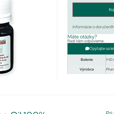
Kú
Informácie o doručení
M
Máte otázky?
Radi Vám odpovieme.
Opýtajte sa le
Balenie
1×10 
Výrobca
Phar
Pri