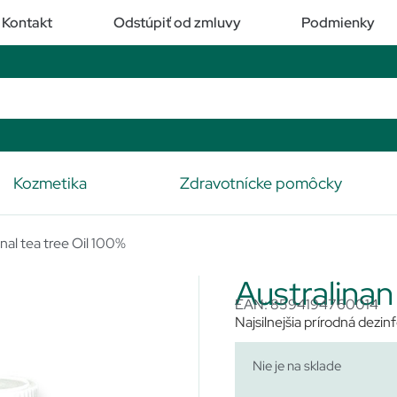
Kontakt
Odstúpiť od zmluvy
Podmienky
Kozmetika
Zdravotnícke pomôcky
nal tea tree Oil 100%
Australinan
EAN: 8594194760014
Najsilnejšia prírodná dezinf
Nie je na sklade