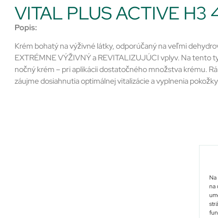
VITAL PLUS ACTIVE H3 
Popis:
Krém bohatý na výživné látky, odporúčaný na veľmi dehydrov
EXTRÉMNE VÝŽIVNÝ a REVITALIZUJÚCI vplyv. Na tento typ p
nočný krém – pri aplikácii dostatočného množstva krému. Ra
záujme dosiahnutia optimálnej vitalizácie a vyplnenia pokožky
Na 
na 
umo
str
fun