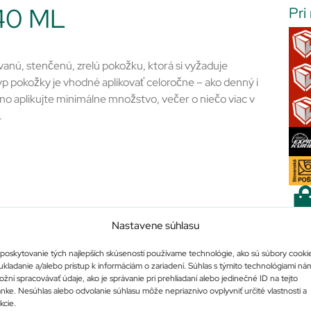
40 ML
Pri
anú, stenčenú, zrelú pokožku, ktorá si vyžaduje
okožky je vhodné aplikovať celoročne – ako denný i
́no aplikujte minimálne množstvo, večer o niečo viac v
.
Nastavene súhlasu
poskytovanie tých najlepších skúseností používame technológie, ako sú súbory cooki
Po
ukladanie a/alebo prístup k informáciám o zariadení. Súhlas s týmito technológiami ná
žní spracovávať údaje, ako je správanie pri prehliadaní alebo jedinečné ID na tejto
ánke. Nesúhlas alebo odvolanie súhlasu môže nepriaznivo ovplyvniť určité vlastnosti a
kcie.