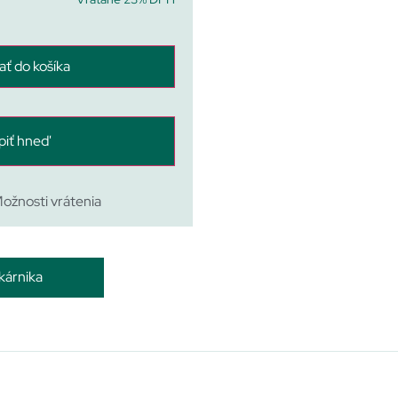
ať do košíka
piť hneď
ožnosti vrátenia
kárnika