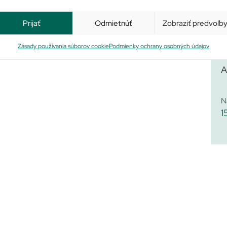
Prijať
Odmietnúť
Zobraziť predvoľb
Zásady používania súborov cookie
Podmienky ochrany osobných údajov
A
N
1