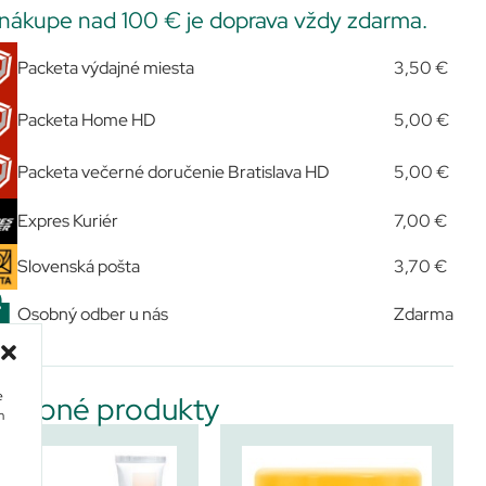
 nákupe nad 100 € je doprava vždy zdarma.
Packeta výdajné miesta
3,50 €
Packeta Home HD
5,00 €
Packeta večerné doručenie Bratislava HD
5,00 €
Expres Kuriér
7,00 €
Slovenská pošta
3,70 €
Osobný odber u nás
Zdarma
e
dobné produkty
m