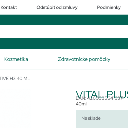
Kontakt
Odstúpiť od zmluvy
Podmienky
Kozmetika
Zdravotnícke pomôcky
TIVE H3 40 ML
VITAL PLU
EAN: 4260335641637
40ml
Na sklade