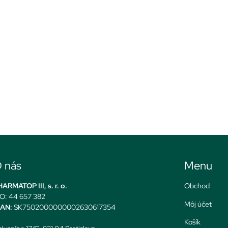
 nás
Menu
ARMATOP III, s. r. o.
Obchod
O: 44 657 382
Môj účet
BAN:
SK7502000000002630617354
Košík