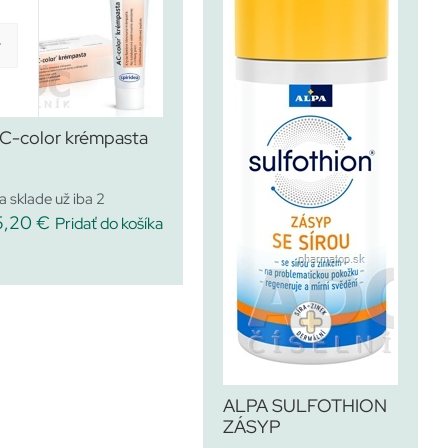
y
C-color krémpasta
a sklade už iba 2
5,20
€
Pridať do košíka
ALPA SULFOTHION
ZÁSYP