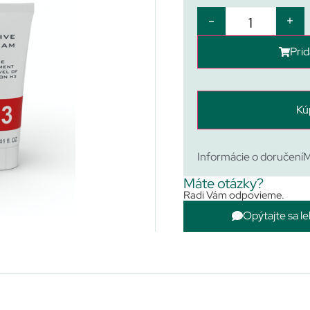
-
+
Prid
Kú
Informácie o doručení
M
Máte otázky?
Radi Vám odpovieme.
Opýtajte sa le