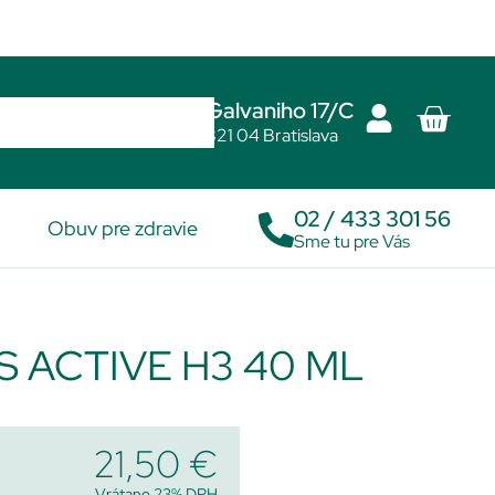
Galvaniho 17/C
821 04 Bratislava
02 / 433 301 56
Obuv pre zdravie
Sme tu pre Vás
S ACTIVE H3 40 ML
21,50
€
Vrátane 23% DPH