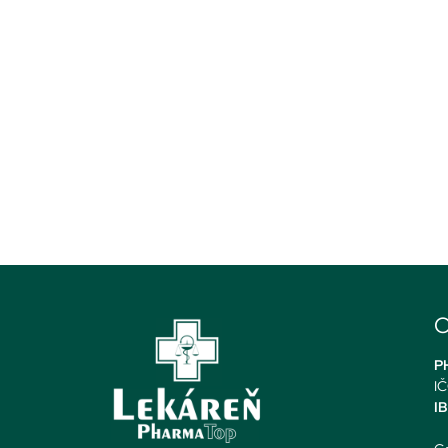
O
PH
IČ
I