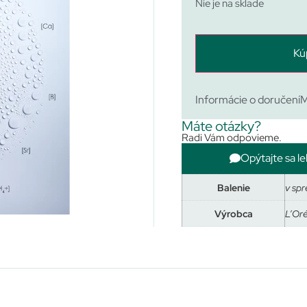
Nie je na sklade
Kú
Informácie o doručení
M
Máte otázky?
Radi Vám odpovieme.
Opýtajte sa le
Balenie
v sp
Výrobca
L’Oré