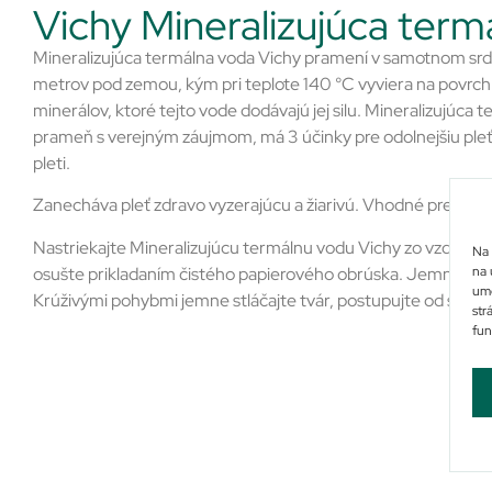
Vichy Mineralizujúca term
Mineralizujúca termálna voda Vichy pramení v samotnom srd
metrov pod zemou, kým pri teplote 140 °C vyviera na povrch. 
minerálov, ktoré tejto vode dodávajú jej silu. Mineralizujúca 
prameň s verejným záujmom, má 3 účinky pre odolnejšiu pleť 
pleti.
Zanecháva pleť zdravo vyzerajúcu a žiarivú. Vhodné pre citliv
Nastriekajte Mineralizujúcu termálnu vodu Vichy zo vzdialeno
Na 
na 
osušte prikladaním čistého papierového obrúska. Jemne stláča
umo
Krúživými pohybmi jemne stláčajte tvár, postupujte od stred
str
fun