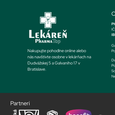
O
PH
IČ
I
Ga
Nakupujte pohodlne online alebo
Po
nás navštívte osobne v lekárňach na
Du
Dudvážskej 5 a Galvaniho 17 v
Po
Bratislave.
So
N
Partneri