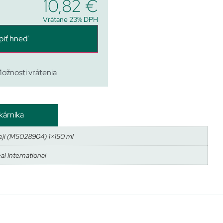
10,82
€
Vrátane 23% DPH
piť hneď
ožnosti vrátenia
kárnika
reji (M5028904) 1×150 ml
al International