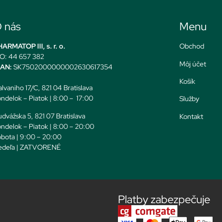
 nás
Menu
ARMATOP III, s. r. o.
Obchod
O: 44 657 382
Môj účet
BAN:
SK7502000000002630617354
Košík
lvaniho 17/C, 821 04 Bratislava
ndelok – Piatok | 8:00 – 17:00
Služby
dvážska 5, 821 07 Bratislava
Kontakt
ndelok – Piatok | 8:00 – 20:00
bota | 9:00 – 20:00
edeľa | ZATVORENÉ
Platby zabezpečuje