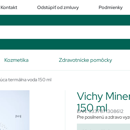
Kontakt
Odstúpiť od zmluvy
Podmienky
Kozmetika
Zdravotnícke pomôcky
júca termálna voda 150 ml
Vichy Mine
150 ml
EAN: 3337871308612
Pre posilnenú a zdravo vyz