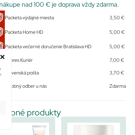
 nákupe nad 100 € je doprava vždy zdarma.
Packeta výdajné miesta
3,50 €
Packeta Home HD
5,00 €
Packeta večerné doručenie Bratislava HD
5,00 €
Expres Kuriér
7,00 €
e
Slovenská pošta
3,70 €
m
Osobný odber u nás
Zdarma
y
dobné produkty