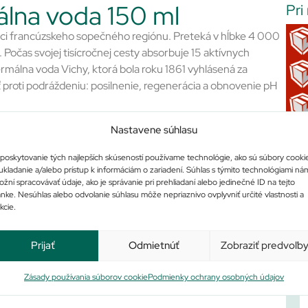
álna voda 150 ml
Pri
ci francúzskeho sopečného regiónu. Preteká v hĺbke 4 000
Počas svojej tisícročnej cesty absorbuje 15 aktívnych
termálna voda Vichy, ktorá bola roku 1861 vyhlásená za
proti podráždeniu: posilnenie, regenerácia a obnovenie pH
ú pleť.
Nastavene súhlasu
sti 30 cm od tváre. Aplikáciu dvakrát opakujte. Pleť šetrne
poskytovanie tých najlepších skúseností používame technológie, ako sú súbory cooki
ukladanie a/alebo prístup k informáciám o zariadení. Súhlas s týmito technológiami ná
jte. Umyte si a osušte ruky a doprajte si relaxačnú masáž.
žní spracovávať údaje, ako je správanie pri prehliadaní alebo jedinečné ID na tejto
u tváre smerom do strán.
ánke. Nesúhlas alebo odvolanie súhlasu môže nepriaznivo ovplyvniť určité vlastnosti a
kcie.
Prijať
Odmietnúť
Zobraziť predvoľb
Po
Zásady používania súborov cookie
Podmienky ochrany osobných údajov