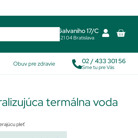
Galvaniho 17/C
821 04 Bratislava
02 / 433 301 56
Obuv pre zdravie
Sme tu pre Vás
ralizujúca termálna voda
erajúcu pleť