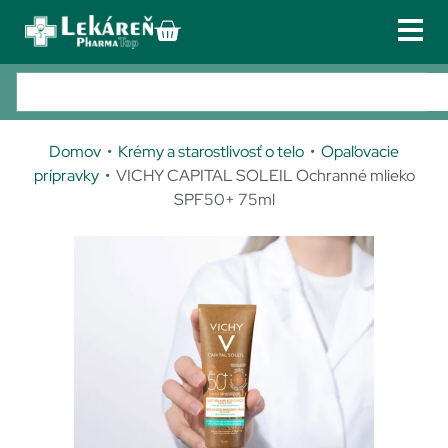
PRIHLÁSENIE
REGISTRÁCIA
Lieky
02 /
Po
433
zn
Doplnky výživy
301 56
Domov
•
Krémy a starostlivosť o telo
•
Opaľovacie
3phar
Kozmetika
prípravky
• VICHY CAPITAL SOLEIL Ochranné mlieko
matop
SPF50+ 75ml
Zdravotnícke pomôcky
@phar
matop
Obuv
.sk
Galvan
TIP!
Služby u nás
iho
Kontakt
17/C,
821 04
Bratisl
ava