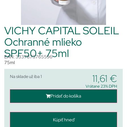
VICHY CAPITAL SOLEIL
Ochranné mlieko
SPF50+ 75ml
EAN: 3337875765596
75ml
11,61
€
Na sklade už iba 1
Vrátane 23% DPH
Pridať do košíka
Kúpiť hneď