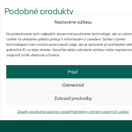
Podobné produkty
Nastavene súhlasu
Na poskytovanie tých najlepších skúseností používame technológie, ako sú súbor
cookie na ukladanie a/alebo prístup k informáciám o zariadení. Súhlas s týmito
technológiami nám umožní spracovávať údaje, ako je správanie pri prehliadaní ale
jedinečné ID na tejto stránke. Nesúhlas alebo odvolanie súhlasu môže nepriazniv
ovplyvniť určité vlastnosti a funkcie.
LA ROCHE-POSAY
BIODERMA Photoderm
ANTHELIOS Hydratačné
Autobronzant Hydratačný
mlieko SPF30 250ml
samoopaľovací sprej pre
Nie je na sklade
Nie je na sklade
Prijať
prirodzené opálenie 150 ml
23,12
€
32,20
€
Viac info
Viac info
Odmietnúť
Zobraziť predvoľby
Zásady používania súborov cookie
Podmienky ochrany osobných údajov