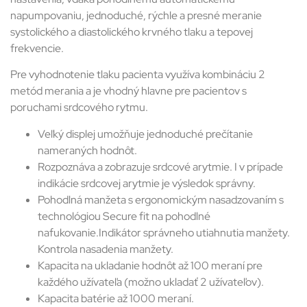
napumpovaniu, jednoduché, rýchle a presné meranie
systolického a diastolického krvného tlaku a tepovej
frekvencie.
Pre vyhodnotenie tlaku pacienta využíva kombináciu 2
metód merania a je vhodný hlavne pre pacientov s
poruchami srdcového rytmu.
Veľký displej umožňuje jednoduché prečítanie
nameraných hodnôt.
Rozpoznáva a zobrazuje srdcové arytmie. I v prípade
indikácie srdcovej arytmie je výsledok správny.
Pohodlná manžeta s ergonomickým nasadzovaním s
technológiou Secure fit na pohodlné
nafukovanie.Indikátor správneho utiahnutia manžety.
Kontrola nasadenia manžety.
Kapacita na ukladanie hodnôt až 100 meraní pre
každého užívateľa (možno ukladať 2 užívateľov).
Kapacita batérie až 1000 meraní.