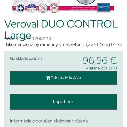
Veroval DUO CONTROL
Large
EAN: 4052199298993
tlakomer digitálny ramenný s manžetou L (32-42 cm) 1×1 ks
96,56
€
Na sklade už iba 1
Vrátane 23% DPH
Pridať do košíka
Kúpiť hneď
Informácie o doručení
Možnosti vrátenia