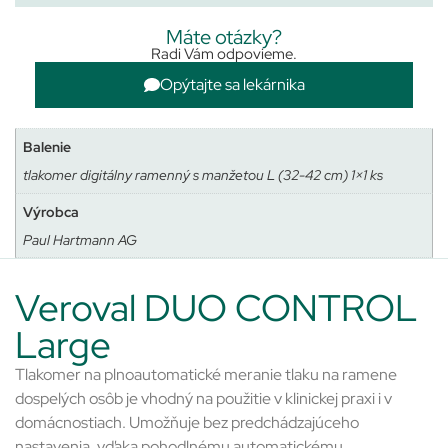
Máte otázky?
Radi Vám odpovieme.
Opýtajte sa lekárnika
Balenie
tlakomer digitálny ramenný s manžetou L (32-42 cm) 1×1 ks
Výrobca
Paul Hartmann AG
Veroval DUO CONTROL
Large
Tlakomer na plnoautomatické meranie tlaku na ramene
dospelých osôb je vhodný na použitie v klinickej praxi i v
domácnostiach. Umožňuje bez predchádzajúceho
nastavenia, vďaka pohodlnému automatickému