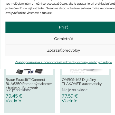
technológiami nám umožní spracovávať údaje, ako je správanie pri prehliadaní ale
Slovenská pošta
3,70 €
jedinečné ID na tejto stránke. Nesúhlas alebo odvolanie súhlasu môže nepriazniv
ovplyvniť určité vlastnosti a funkcie.
Osobný odber u nás
Zdarma
Prijať
Podobné produkty
Odmietnúť
Zobraziť predvoľby
Zásady používania súborov cookie
Podmienky ochrany osobných údajov
Braun Exactfit™ Connect
OMRON M3 Digitálny
BUA6350 Ramenný tlakomer
TLAKOMER automatický
s funkciou Bluetooth
Nie je na sklade
Nie je na sklade
79,45
€
77,59
€
Viac info
Viac info