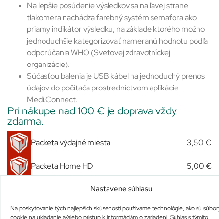
Na lepšie posúdenie výsledkov sa na ľavej strane
tlakomera nachádza farebný systém semafora ako
priamy indikátor výsledku, na základe ktorého možno
jednoduchšie kategorizovať nameranú hodnotu podľa
odporúčania WHO (Svetovej zdravotníckej
organizácie).
Súčasťou balenia je USB kábel na jednoduchý prenos
údajov do počítača prostredníctvom aplikácie
Medi.Connect.
Pri nákupe nad 100 € je doprava vždy
zdarma.
Packeta výdajné miesta
3,50 €
Packeta Home HD
5,00 €
Nastavene súhlasu
Packeta večerné doručenie Bratislava HD
5,00 €
Na poskytovanie tých najlepších skúseností používame technológie, ako sú súbor
Expres Kuriér
7,00 €
cookie na ukladanie a/alebo prístup k informáciám o zariadení. Súhlas s týmito