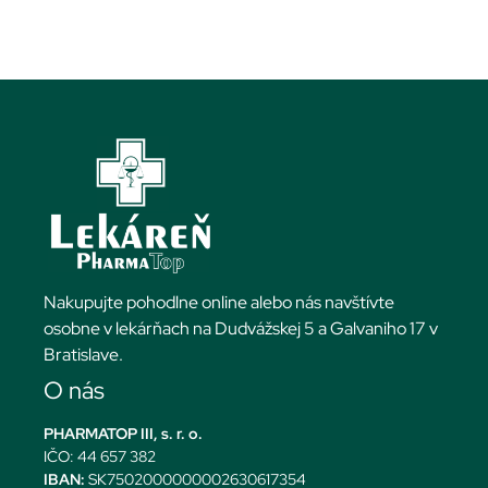
Nakupujte pohodlne online alebo nás navštívte
osobne v lekárňach na Dudvážskej 5 a Galvaniho 17 v
Bratislave.
O nás
PHARMATOP III, s. r. o.
IČO: 44 657 382
IBAN:
SK7502000000002630617354