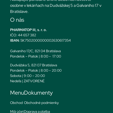
osobne v lekárňach na Dudvážskej 5 a Galvaniho 17 v
Bratislave.
O nás
PHARMATOP III, s. r. o.
IČO: 44 657 382
IBAN:
SK7502000000002630617354
Galvaniho 17/C, 821 04 Bratislava
Pondelok – Piatok | 8:00 – 17:00
Dudvážska 5, 821 07 Bratislava
Pondelok – Piatok | 8:00 – 20:00
Sobota | 9:00 – 20:00
Nedeľa | ZATVORENÉ
Menu
Dokumenty
Obchod
Obchodné podmienky
Môj účet
Doprava a platba