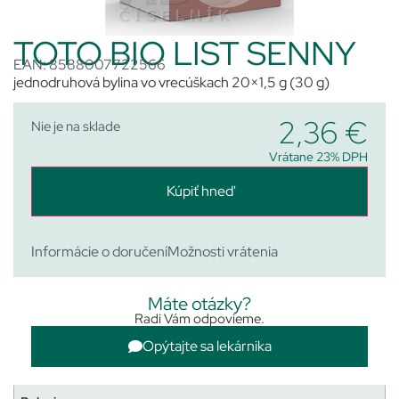
TOTO BIO LIST SENNY
EAN: 8588007722566
jednodruhová bylina vo vrecúškach 20×1,5 g (30 g)
2,36
€
Nie je na sklade
Vrátane 23% DPH
Kúpiť hneď
Informácie o doručení
Možnosti vrátenia
Máte otázky?
Radi Vám odpovieme.
Opýtajte sa lekárnika