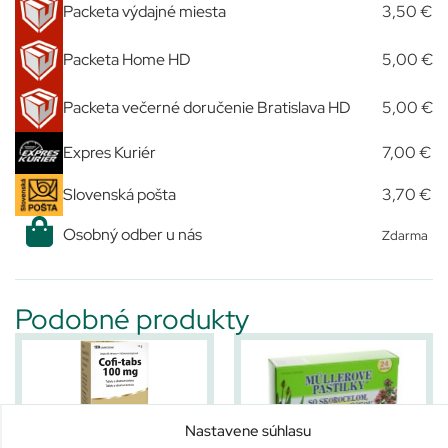
Packeta výdajné miesta
3,50 €
Packeta Home HD
5,00 €
Packeta večerné doručenie Bratislava HD
5,00 €
Expres Kuriér
7,00 €
Slovenská pošta
3,70 €
Osobný odber u nás
Zdarma
Podobné produkty
Nastavene súhlasu