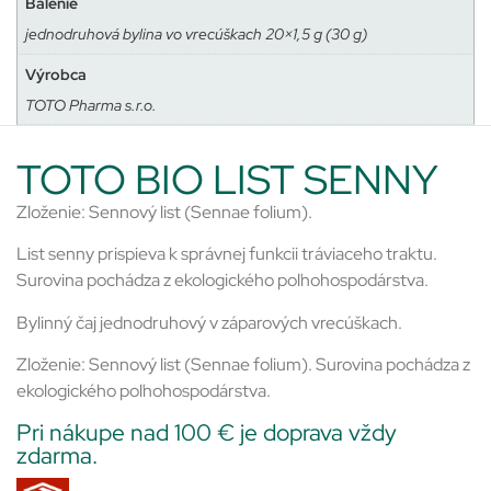
Balenie
jednodruhová bylina vo vrecúškach 20×1,5 g (30 g)
Výrobca
TOTO Pharma s.r.o.
TOTO BIO LIST SENNY
Zloženie: Sennový list (Sennae folium).
List senny prispieva k správnej funkcii tráviaceho traktu.
Surovina pochádza z ekologického poľnohospodárstva.
Bylinný čaj jednodruhový v záparových vrecúškach.
Zloženie: Sennový list (Sennae folium). Surovina pochádza z
ekologického poľnohospodárstva.
Pri nákupe nad 100 € je doprava vždy
zdarma.