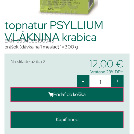
topnatur PSYLLIUM
VLÁKNINA krabica
EAN: 8594028190949
prášok (dávka na 1 mesiac) 1×300 g
12,00
€
Na sklade už iba 2
Vrátane 23% DPH
-
+
Pridať do košíka
Kúpiť hneď