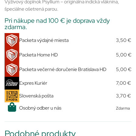
Výživový doplnok Psyllium – originálna indická vláknina,
špeciálne ošetrená parou.
Pri nákupe nad 100 € je doprava vždy
zdarma.
Packeta výdajné miesta
3,50 €
Packeta Home HD
5,00 €
Packeta večerné doručenie Bratislava HD
5,00 €
Expres Kuriér
7,00 €
Slovenská pošta
3,70 €
Osobný odber u nás
Zdarma
Podobné produkty