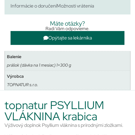
Informácie o doručení
Možnosti vrátenia
Máte otázky?
Radi Vám odpovieme.
Opýtajte sa lekárnika
Balenie
prášok (dávka na 1 mesiac) 1×300 g
Výrobca
TOPNATUR s.r.o.
topnatur PSYLLIUM
VLÁKNINA krabica
Výživový doplnok Psyllium vláknina s prírodnými zložkami.