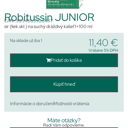
Robitussin JUNIOR
EAN: 5054563926487
sir (liek.skl.) na suchý dráždivý kašeľ 1×100 ml
11,40
€
Na sklade už iba 1
Vrátane 5% DPH
Pridať do košíka
Kúpiť hneď
Informácie o doručení
Možnosti vrátenia
Máte otázky?
Radi Vám odpovieme.