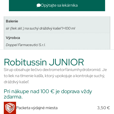
Opýtajte sa lekárnika
Balenie
sir (liek.skl.) na suchý dráždivý kašeľ 1×100 ml
Výrobca
Doppel Farmaceutici S.r.l.
Robitussin JUNIOR
Sirup obsahuje liečivo dextrometorfániumhydrobromid. Je
to liek na tlmenie kašľa, ktorý upokojuje a kontroluje suchý,
dráždivý kašeľ.
Pri nákupe nad 100 € je doprava vždy
zdarma.
Packeta výdajné miesta
3,50 €