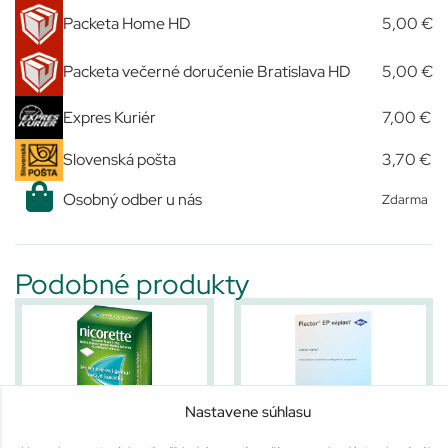
Packeta Home HD
5,00 €
Packeta večerné doručenie Bratislava HD
5,00 €
Expres Kuriér
7,00 €
Slovenská pošta
3,70 €
Osobný odber u nás
Zdarma
Podobné produkty
Nastavene súhlasu
Nicorette Icemint Gum 2 mg
Flector EP náplasť