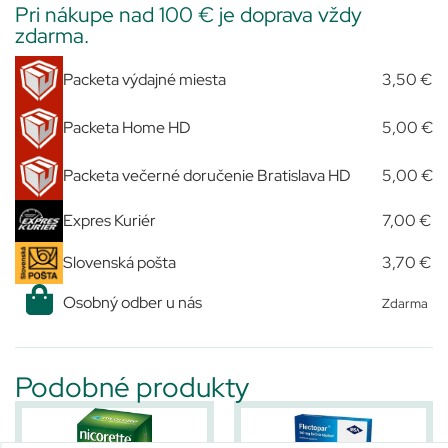
Pri nákupe nad 100 € je doprava vždy
zdarma.
Packeta výdajné miesta
3,50 €
Packeta Home HD
5,00 €
Packeta večerné doručenie Bratislava HD
5,00 €
Expres Kuriér
7,00 €
Slovenská pošta
3,70 €
Osobný odber u nás
Zdarma
Podobné produkty