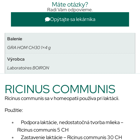
Máte otázky?
Radi Vám odpovieme.
Opýtajte sa lekárnika
Balenie
GRA HOM CH30 1×4 g
Výrobca
Laboratoires BOIRON
RICINUS COMMUNIS
Ricinus communis sa v homeopatii používa pri laktácii.
Použitie:
Podpora laktácie, nedostatočná tvorba mlieka –
Ricinus communis 5 CH
Zastavenie laktácie – Ricinus communis 30 CH