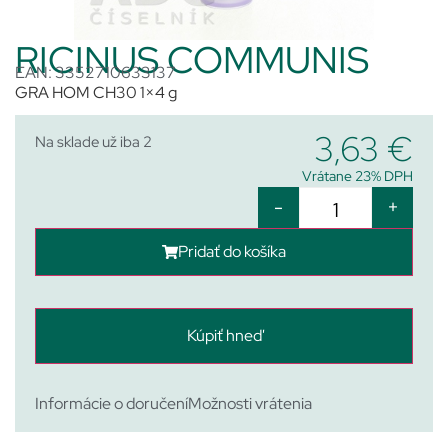
RICINUS COMMUNIS
EAN: 3352710633137
GRA HOM CH30 1×4 g
3,63
€
Na sklade už iba 2
Vrátane 23% DPH
-
+
Pridať do košíka
Kúpiť hneď
Informácie o doručení
Možnosti vrátenia