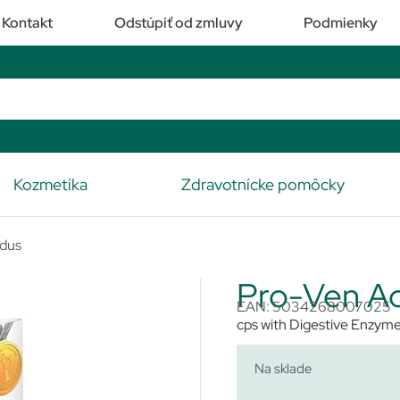
Kontakt
Odstúpiť od zmluvy
Podmienky
Kozmetika
Zdravotnícke pomôcky
idus
Pro-Ven Ac
EAN: 5034268007025
cps with Digestive Enzym
Na sklade