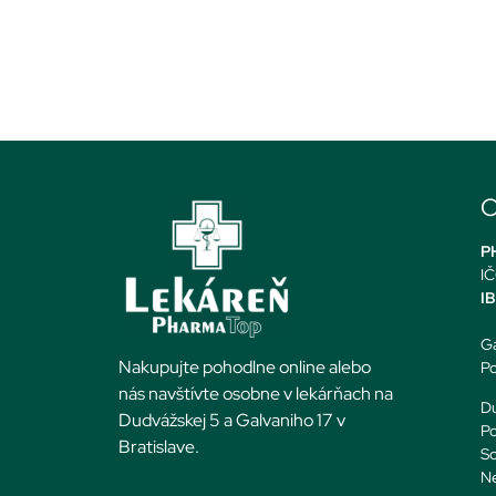
O
PH
IČ
I
Ga
Nakupujte pohodlne online alebo
Po
nás navštívte osobne v lekárňach na
Du
Dudvážskej 5 a Galvaniho 17 v
Po
Bratislave.
So
N