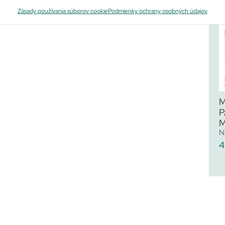
Po
Zásady používania súborov cookie
Podmienky ochrany osobných údajov
P
M
N
4