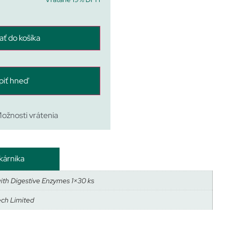
ať do košíka
piť hneď
ožnosti vrátenia
kárnika
ith Digestive Enzymes 1×30 ks
ech Limited