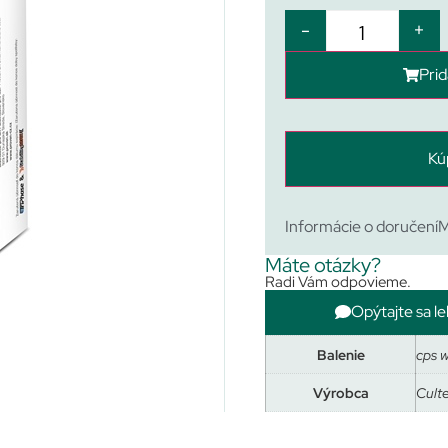
-
+
Prid
Kú
Informácie o doručení
M
Máte otázky?
Radi Vám odpovieme.
Opýtajte sa le
Balenie
cps w
Výrobca
Cult