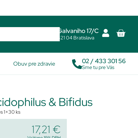
Galvaniho 17/C
821 04 Bratislava
02 / 433 301 56
Obuv pre zdravie
Sme tu pre Vás
idophilus & Bifidus
es 1×30 ks
17,21
€
Vrátane 19% DPH