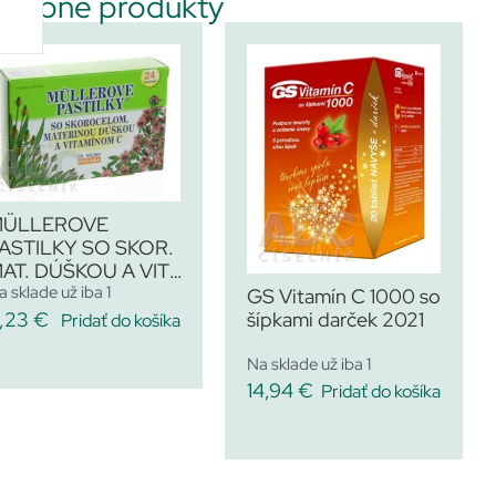
dobné produkty
MÜLLEROVE
ASTILKY SO SKOR.
AT. DÚŠKOU A VIT.
a sklade už iba 1
C
GS Vitamín C 1000 so
,23
€
šípkami darček 2021
Pridať do košíka
Na sklade už iba 1
14,94
€
Pridať do košíka