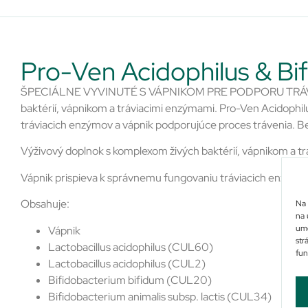
Pro-Ven Acidophilus & Bif
ŠPECIÁLNE VYVINUTÉ S VÁPNIKOM PRE PODPORU TRÁVIA
baktérií, vápnikom a tráviacimi enzýmami. Pro-Ven Acidophi
tráviacich enzýmov a vápnik podporujúce proces trávenia. Be
Výživový doplnok s komplexom živých baktérií, vápnikom a t
Vápnik prispieva k správnemu fungovaniu tráviacich enzýmo
Obsahuje:
Na 
na 
umo
Vápnik
str
Lactobacillus acidophilus (CUL60)
fun
Lactobacillus acidophilus (CUL2)
Bifidobacterium bifidum (CUL20)
Bifidobacterium animalis subsp. lactis (CUL34)