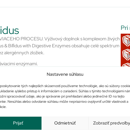
idus
Pri
CEHO PROCESU. Výživový doplnok s komplexom živých
lus & Biﬁdus with Digestive Enzymes obsahuje celé spektrum
z alergénnych zložiek.
ráviacimi enzýmami.
Nastavene súhlasu
v.
poskytovanie tých najlepších skúseností používame technológie, ako sú súbory cooki
ukladanie a/alebo prístup k informáciám o zariadení. Súhlas s týmito technológiami ná
žní spracovávať údaje, ako je správanie pri prehliadaní alebo jedinečné ID na tejto
ánke. Nesúhlas alebo odvolanie súhlasu môže nepriaznivo ovplyvniť určité vlastnosti a
kcie.
Prijať
Odmietnúť
Zobraziť predvoľb