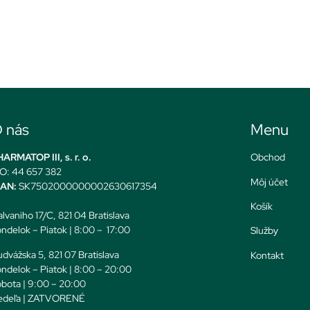
 nás
Menu
ARMATOP III, s. r. o.
Obchod
O: 44 657 382
Môj účet
BAN:
SK7502000000002630617354
Košík
lvaniho 17/C, 821 04 Bratislava
ndelok – Piatok | 8:00 – 17:00
Služby
dvážska 5, 821 07 Bratislava
Kontakt
ndelok – Piatok | 8:00 – 20:00
bota | 9:00 – 20:00
edeľa | ZATVORENÉ