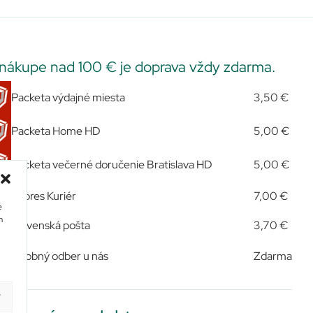
 nákupe nad 100 € je doprava vždy zdarma.
Packeta výdajné miesta
3,50 €
Packeta Home HD
5,00 €
Packeta večerné doručenie Bratislava HD
5,00 €
Expres Kuriér
7,00 €
e
m
Slovenská pošta
3,70 €
Osobný odber u nás
Zdarma
y