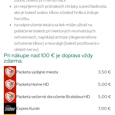
zubov, bolesti pri menštruácii.
pri nepríjemných príznakoch chrípky a prechladnutia,
ako je bolesť svalov, kĺbov a bolesť hrdla a znižuje
horúčku.
na odporučenie lekára sa liek môže užívať na
potlačenie bolesti pri niektorých reumatických
ochoreniach, napríklad artróze (degeneratívne
ochorenie kĺbov) a neuralgii (bolesť pociťovaná v
oblasti nervu).
Pri nákupe nad 100 € je doprava vždy
zdarma.
Packeta výdajné miesta
3,50 €
Packeta Home HD
5,00 €
Packeta večerné doručenie Bratislava HD
5,00 €
Expres Kuriér
7,00 €