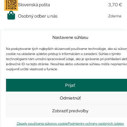
Slovenská pošta
3,70 €
Osobný odber u nás
Zdarma
Podobné produkty
Nastavene súhlasu
Na poskytovanie tých najlepších skúseností používame technológie, ako sú súbor
cookie na ukladanie a/alebo prístup k informáciám o zariadení. Súhlas s týmito
technológiami nám umožní spracovávať údaje, ako je správanie pri prehliadaní ale
jedinečné ID na tejto stránke. Nesúhlas alebo odvolanie súhlasu môže nepriazniv
ovplyvniť určité vlastnosti a funkcie.
Prijať
Detralex 1000 mg perorálna
ellaOne 30 mg filmom
suspenzia vo vrecku
obalená tableta
Na sklade
Nie je na sklade
Odmietnúť
23,40
€
32,60
€
Pridať do košíka
Viac info
Zobraziť predvoľby
Zásady používania súborov cookie
Podmienky ochrany osobných údajov