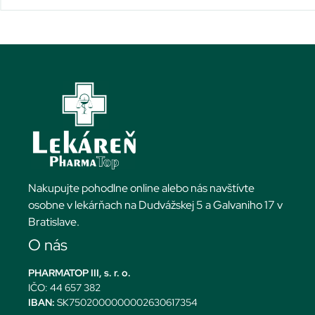
Nakupujte pohodlne online alebo nás navštívte
osobne v lekárňach na Dudvážskej 5 a Galvaniho 17 v
Bratislave.
O nás
PHARMATOP III, s. r. o.
IČO: 44 657 382
IBAN:
SK7502000000002630617354