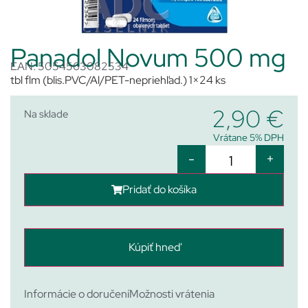
Panadol Novum 500 mg
EAN: 5054563082534
tbl flm (blis.PVC/Al/PET-nepriehľad.) 1×24 ks
2,90
€
Na sklade
Vrátane 5% DPH
-
+
Pridať do košíka
Kúpiť hneď
Informácie o doručení
Možnosti vrátenia