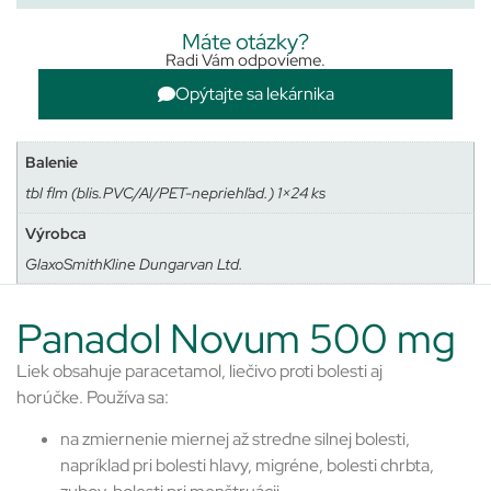
Máte otázky?
Radi Vám odpovieme.
Opýtajte sa lekárnika
Balenie
tbl flm (blis.PVC/Al/PET-nepriehľad.) 1×24 ks
Výrobca
GlaxoSmithKline Dungarvan Ltd.
Panadol Novum 500 mg
Liek obsahuje paracetamol, liečivo proti bolesti aj
horúčke. Používa sa:
na zmiernenie miernej až stredne silnej bolesti,
napríklad pri bolesti hlavy, migréne, bolesti chrbta,