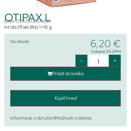
OTIPAX L
EAN: 3583313154631
int ots (fľ.skl.žltá) 1×16 g
6,20
€
Na sklade
Vrátane 5% DPH
-
+
Pridať do košíka
Kúpiť hneď
Informácie o doručení
Možnosti vrátenia