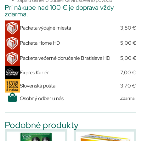
zápalu ušného bubienka vírusového pôvodu.
Pri nákupe nad 100 € je doprava vždy
zdarma.
Packeta výdajné miesta
3,50 €
Packeta Home HD
5,00 €
Packeta večerné doručenie Bratislava HD
5,00 €
Expres Kuriér
7,00 €
Slovenská pošta
3,70 €
Osobný odber u nás
Zdarma
Podobné produkty