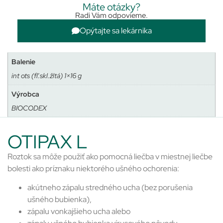
Máte otázky?
Radi Vám odpovieme.
Opýtajte sa lekárnika
Balenie
int ots (fľ.skl.žltá) 1×16 g
Výrobca
BIOCODEX
OTIPAX L
Roztok sa môže použiť ako pomocná liečba v miestnej liečbe
bolesti ako príznaku niektorého ušného ochorenia:
akútneho zápalu stredného ucha (bez porušenia
ušného bubienka),
zápalu vonkajšieho ucha alebo