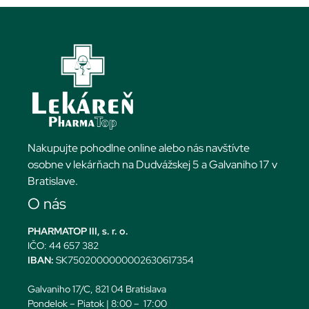
Nakupujte pohodlne online alebo nás navštívte
osobne v lekárňach na Dudvážskej 5 a Galvaniho 17 v
Bratislave.
O nás
PHARMATOP III, s. r. o.
IČO: 44 657 382
IBAN:
SK7502000000002630617354
Galvaniho 17/C, 821 04 Bratislava
Pondelok – Piatok | 8:00 – 17:00