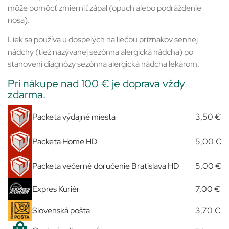
môže pomôcť zmierniť zápal (opuch alebo podráždenie
nosa).
Liek sa používa u dospelých na liečbu príznakov sennej
nádchy (tiež nazývanej sezónna alergická nádcha) po
stanovení diagnózy sezónna alergická nádcha lekárom.
Pri nákupe nad 100 € je doprava vždy
zdarma.
Packeta výdajné miesta
3,50 €
Packeta Home HD
5,00 €
Packeta večerné doručenie Bratislava HD
5,00 €
Expres Kuriér
7,00 €
Slovenská pošta
3,70 €