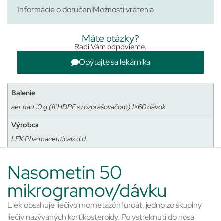
Informácie o doručení
Možnosti vrátenia
Máte otázky?
Radi Vám odpovieme.
Opýtajte sa lekárnika
Balenie
aer nau 10 g (fľ.HDPE s rozprašovačom) 1×60 dávok
Výrobca
LEK Pharmaceuticals d.d.
Nasometin 50
mikrogramov/dávku
Liek obsahuje liečivo mometazónfuroát, jedno zo skupiny
liečiv nazývaných kortikosteroidy. Po vstreknutí do nosa