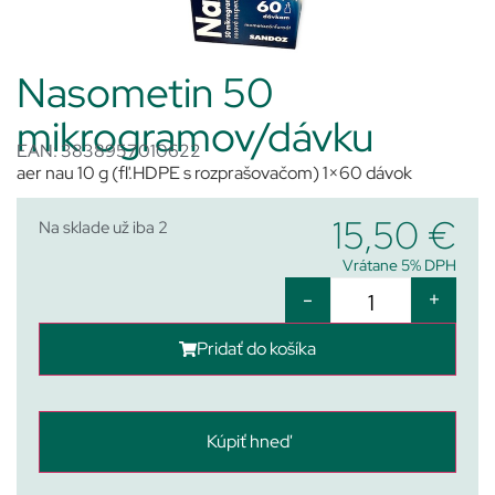
Nasometin 50
mikrogramov/dávku
EAN: 3838957010622
aer nau 10 g (fľ.HDPE s rozprašovačom) 1×60 dávok
15,50
€
Na sklade už iba 2
Vrátane 5% DPH
-
+
Pridať do košíka
Kúpiť hneď