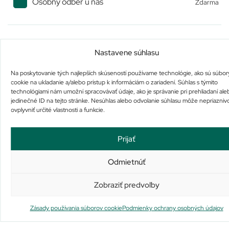
Osobný odber u nás
Zdarma
Podobné produkty
Nastavene súhlasu
Na poskytovanie tých najlepších skúseností používame technológie, ako sú súbor
cookie na ukladanie a/alebo prístup k informáciám o zariadení. Súhlas s týmito
technológiami nám umožní spracovávať údaje, ako je správanie pri prehliadaní ale
jedinečné ID na tejto stránke. Nesúhlas alebo odvolanie súhlasu môže nepriazniv
ovplyvniť určité vlastnosti a funkcie.
ellaOne 30 mg filmom
OSCILLOCOCCINUM
obalená tableta
Prijať
Nie je na sklade
Na sklade už iba 1
32,60
€
34,10
€
Odmietnúť
Viac info
Pridať do košíka
Zobraziť predvoľby
Zásady používania súborov cookie
Podmienky ochrany osobných údajov