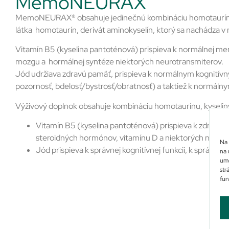
MemoNEURAX
MemoNEURAX® obsahuje jedinečnú kombináciu homotaurínu, k
látka homotaurín, derivát aminokyselín, ktorý sa nachádza v
Vitamín B5 (kyselina pantoténová) prispieva k normálnej ment
mozgu a hormálnej syntéze niektorých neurotransmiterov.
Jód udržiava zdravú pamäť, prispieva k normálnym kognitív
pozornosť, bdelosť/bystrosť/obratnosť) a taktiež k normál
Výživový doplnok obsahuje kombináciu homotaurínu, kyseliny
Vitamín B5 (kyselina pantoténová) prispieva k zdravej 
steroidných hormónov, vitamínu D a niektorých neuro
Na 
Jód prispieva k správnej kognitívnej funkcii, k správ
na 
umo
str
fun