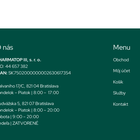
 nás
Menu
ARMATOP III, s. r. o.
Obchod
O: 44 657 382
Môj účet
BAN:
SK7502000000002630617354
Košík
lvaniho 17/C, 821 04 Bratislava
ndelok – Piatok | 8:00 – 17:00
Služby
dvážska 5, 821 07 Bratislava
Kontakt
ndelok – Piatok | 8:00 – 20:00
bota | 9:00 – 20:00
edeľa | ZATVORENÉ