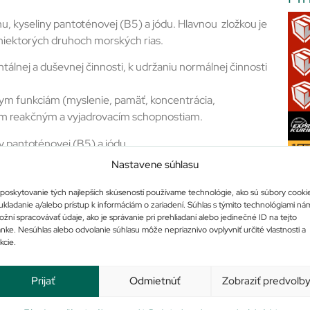
yseliny pantoténovej (B5) a jódu. Hlavnou zložkou je
 niektorých druhoch morských rias.
álnej a duševnej činnosti, k udržaniu normálnej činnosti
nym funkciám (myslenie, pamäť, koncentrácia,
nym reakčným a vyjadrovacím schopnostiam.
 pantoténovej (B5) a jódu.
Nastavene súhlasu
duševnej výkonnosti, k správnej syntéze a látkovej premene
transmiterov.
poskytovanie tých najlepších skúseností používame technológie, ako sú súbory cooki
nemu fungovaniu nervového systému.
ukladanie a/alebo prístup k informáciám o zariadení. Súhlas s týmito technológiami ná
žní spracovávať údaje, ako je správanie pri prehliadaní alebo jedinečné ID na tejto
ánke. Nesúhlas alebo odvolanie súhlasu môže nepriaznivo ovplyvniť určité vlastnosti a
Po
kcie.
Prijať
Odmietnúť
Zobraziť predvoľb