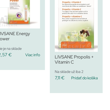
IVSANE Energy
ower
ie je na sklade
2,57
€
Viac info
LIVSANE Propolis +
Vitamín C
Na sklade už iba 2
7,11
€
Pridať do košíka