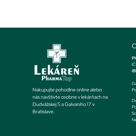
O
PH
IČ
I
Ga
Nakupujte pohodlne online alebo
Po
nás navštívte osobne v lekárňach na
Du
Dudvážskej 5 a Galvaniho 17 v
Po
Bratislave.
So
N