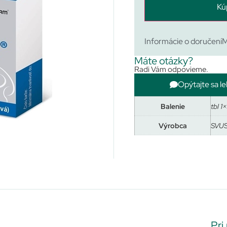
Kú
Informácie o doručení
M
Máte otázky?
Radi Vám odpovieme.
Opýtajte sa le
Balenie
tbl 1
Výrobca
SVUS
Pri