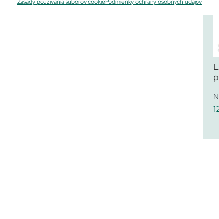
Zásady používania súborov cookie
Podmienky ochrany osobných údajov
L
p
N
1