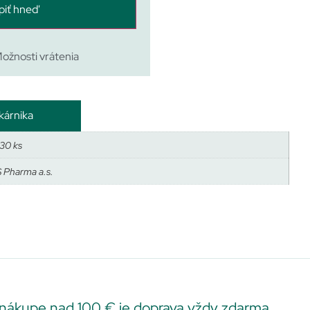
piť hneď
ožnosti vrátenia
kárnika
×30 ks
 Pharma a.s.
 nákupe nad 100 € je doprava vždy zdarma.