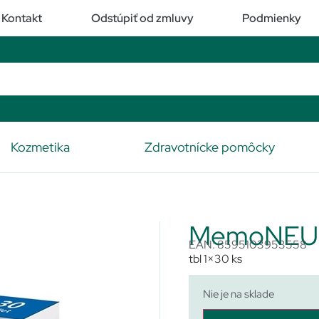
Kontakt
Odstúpiť od zmluvy
Podmienky
Kozmetika
Zdravotnícke pomôcky
MemoNEU
EAN: 8595103953558
tbl 1×30 ks
Nie je na sklade