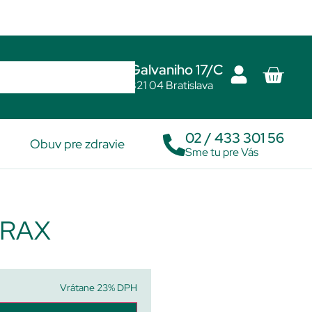
Galvaniho 17/C
821 04 Bratislava
02 / 433 301 56
Obuv pre zdravie
Sme tu pre Vás
RAX
Vrátane 23% DPH