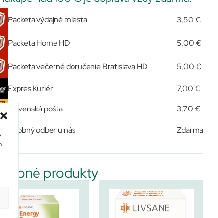
Packeta výdajné miesta
3,50 €
Packeta Home HD
5,00 €
Packeta večerné doručenie Bratislava HD
5,00 €
Expres Kuriér
7,00 €
Slovenská pošta
3,70 €
Osobný odber u nás
Zdarma
e
m
dobné produkty
y