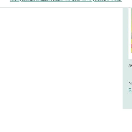
a
N
5