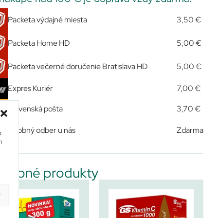
Packeta výdajné miesta
3,50 €
Packeta Home HD
5,00 €
Packeta večerné doručenie Bratislava HD
5,00 €
Expres Kuriér
7,00 €
Slovenská pošta
3,70 €
Osobný odber u nás
Zdarma
e
m
dobné produkty
y