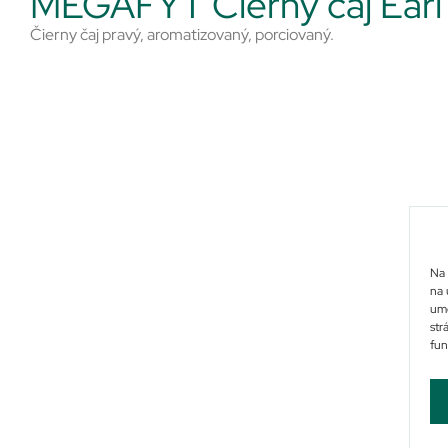
MEGAFYT Čierny čaj Earl
Čierny čaj pravý, aromatizovaný, porciovaný.
Na 
na 
umo
str
fun