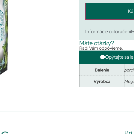
Kú
Informácie o doručení
M
Máte otázky?
Radi Vám odpovieme.
Opýtajte sa le
Balenie
porci
Výrobca
Mega
Pri