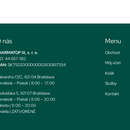
 nás
Menu
ARMATOP III, s. r. o.
Obchod
O: 44 657 382
Môj účet
BAN:
SK7502000000002630617354
Košík
lvaniho 17/C, 821 04 Bratislava
ndelok – Piatok | 8:00 – 17:00
Služby
dvážska 5, 821 07 Bratislava
Kontakt
ndelok – Piatok | 8:00 – 20:00
bota | 9:00 – 20:00
edeľa | ZATVORENÉ