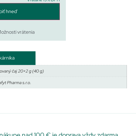
piť hneď
ožnosti vrátenia
kárnika
ovaný čaj 20×2 g (40 g)
fyt Pharma s.r.o.
 nákupe nad 100 € je doprava vždy zdarma.