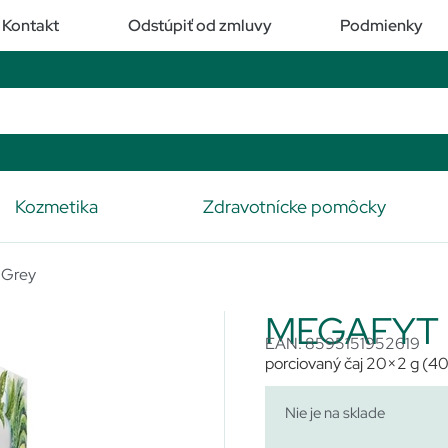
Kontakt
Odstúpiť od zmluvy
Podmienky
Kozmetika
Zdravotnícke pomôcky
 Grey
MEGAFYT Či
EAN: 8595151952619
porciovaný čaj 20×2 g (40
Nie je na sklade