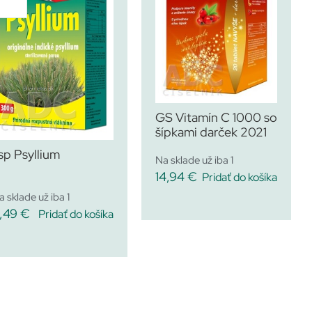
GS Vitamín C 1000 so
šípkami darček 2021
sp Psyllium
Na sklade už iba 1
14,94
€
Pridať do košíka
a sklade už iba 1
,49
€
Pridať do košíka