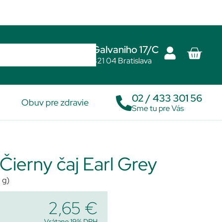
Galvaniho 17/C
821 04 Bratislava
02 / 433 301 56
Obuv pre zdravie
Sme tu pre Vás
erny čaj Earl Grey
 g)
2,65
€
Vrátane 19% DPH