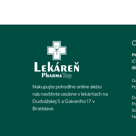
O
PH
IČ
I
Ga
Nakupujte pohodlne online alebo
Po
nás navštívte osobne v lekárňach na
Du
Dudvážskej 5 a Galvaniho 17 v
Po
Bratislave.
So
N