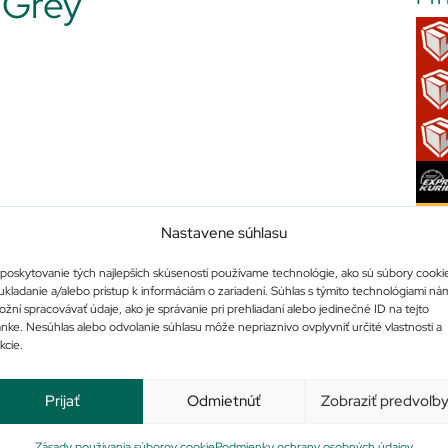
 Grey
Nastavene súhlasu
poskytovanie tých najlepších skúseností používame technológie, ako sú súbory cooki
ukladanie a/alebo prístup k informáciám o zariadení. Súhlas s týmito technológiami ná
žní spracovávať údaje, ako je správanie pri prehliadaní alebo jedinečné ID na tejto
ánke. Nesúhlas alebo odvolanie súhlasu môže nepriaznivo ovplyvniť určité vlastnosti a
Po
kcie.
Prijať
Odmietnúť
Zobraziť predvoľb
Zásady používania súborov cookie
Podmienky ochrany osobných údajov