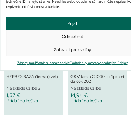
jedinečné ID na tejto stránke. Nesúhlas alebo odvolanie súhlasu môže nepriazniv
Osobný odber u nás
Zdarma
ovplyvniť určité vlastnosti a funkcie.
Prijať
Podobné produkty
Odmietnúť
Zobraziť predvoľby
Zásady používania súborov cookie
Podmienky ochrany osobných údajov
HERBEX BAZA čierna (kvet)
GS Vitamín C 1000 so šípkami
darček 2021
Na sklade už iba 2
Na sklade už iba 1
1,57
€
14,94
€
Pridať do košíka
Pridať do košíka