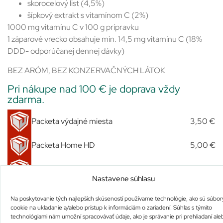
skorocelový list (4,5%)
šípkový extrakt s vitamínom C (2%)
1000 mg vitamínu C v 100 g prípravku
1 záparové vrecko obsahuje min. 14,5 mg vitamínu C (18%
DDD- odporúčanej dennej dávky)
BEZ ARÓM, BEZ KONZERVAČNÝCH LÁTOK
Pri nákupe nad 100 € je doprava vždy
zdarma.
Packeta výdajné miesta
3,50 €
Packeta Home HD
5,00 €
Packeta večerné doručenie Bratislava HD
5,00 €
Nastavene súhlasu
Expres Kuriér
7,00 €
Na poskytovanie tých najlepších skúseností používame technológie, ako sú súbor
cookie na ukladanie a/alebo prístup k informáciám o zariadení. Súhlas s týmito
Slovenská pošta
3,70 €
technológiami nám umožní spracovávať údaje, ako je správanie pri prehliadaní ale