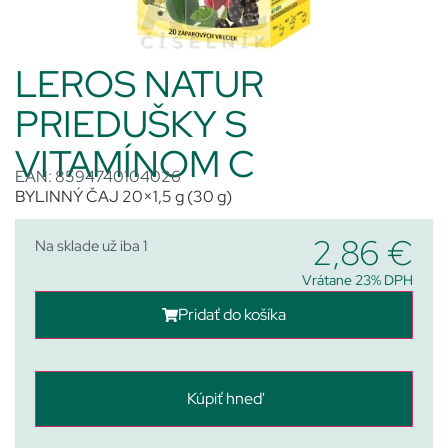
LEROS NATUR
PRIEDUŠKY S
VITAMÍNOM C
EAN: 8594740104026
BYLINNÝ ČAJ 20×1,5 g (30 g)
2,86
€
Na sklade už iba 1
Vrátane 23% DPH
Pridať do košíka
Kúpiť hneď