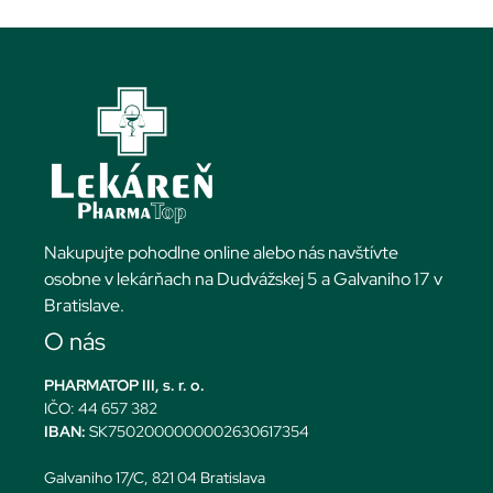
Nakupujte pohodlne online alebo nás navštívte
osobne v lekárňach na Dudvážskej 5 a Galvaniho 17 v
Bratislave.
O nás
PHARMATOP III, s. r. o.
IČO: 44 657 382
IBAN:
SK7502000000002630617354
Galvaniho 17/C, 821 04 Bratislava