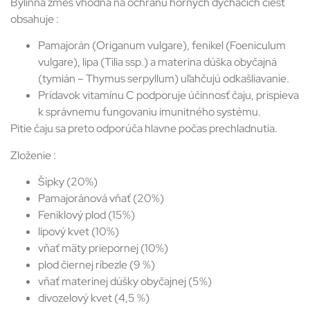
Bylinná zmes vhodná na ochranu horných dýchacích ciest
obsahuje :
Pamajorán (Origanum vulgare), fenikel (
Foeniculum
vulgare)
, lipa (Tilia ssp.) a materina dúška obyčajná
(tymián – Thymus serpyllum) uľahčujú odkašliavanie.
Prídavok vitamínu C podporuje účinnosť čaju, prispieva
k správnemu fungovaniu imunitného systému.
Pitie čaju sa preto odporúča hlavne počas prechladnutia.
Zloženie :
Šípky (20%)
Pamajoránová vňať (20%)
Feniklový plod (15%)
lipový kvet (10%)
vňať mäty priepornej (10%)
plod čiernej ríbezle (9 %)
vňať materinej dúšky obyčajnej (5%)
divozelový kvet (4,5 %)