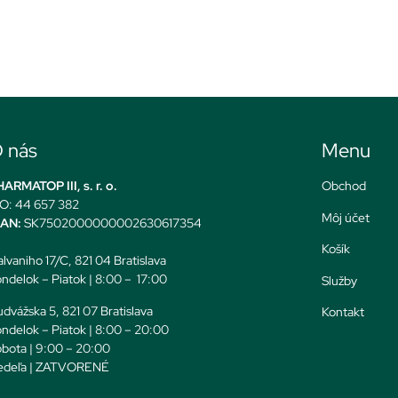
 nás
Menu
ARMATOP III, s. r. o.
Obchod
O: 44 657 382
Môj účet
BAN:
SK7502000000002630617354
Košík
lvaniho 17/C, 821 04 Bratislava
ndelok – Piatok | 8:00 – 17:00
Služby
dvážska 5, 821 07 Bratislava
Kontakt
ndelok – Piatok | 8:00 – 20:00
bota | 9:00 – 20:00
edeľa | ZATVORENÉ