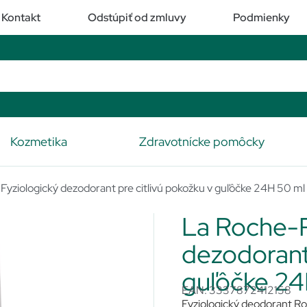
Kontakt
Odstúpiť od zmluvy
Podmienky
Kozmetika
Zdravotnícke pomôcky
yziologický dezodorant pre citlivú pokožku v guľôčke 24H 50 ml
La Roche-P
dezodorant 
guľôčke 24
EAN: 3337872412158
Fyziologický deodorant Rol