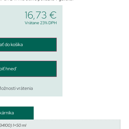
16,73
€
Vrátane 23% DPH
ať do košíka
piť hneď
ožnosti vrátenia
kárnika
34100) 1×50 ml