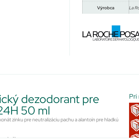
Výrobca
La R
ický dezodorant pre
Pri
 24H 50 ml
konát zinku pre neutralizáciu pachu a alantoín pre hladkú
ú pokožku.