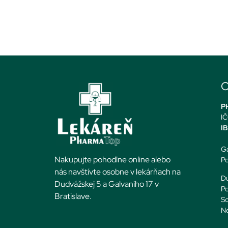
O
PH
IČ
I
Ga
Nakupujte pohodlne online alebo
Po
nás navštívte osobne v lekárňach na
Du
Dudvážskej 5 a Galvaniho 17 v
Po
Bratislave.
So
N