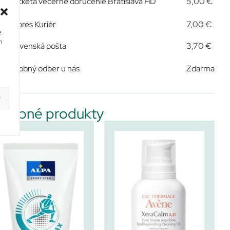
Packeta večerné doručenie Bratislava HD
5,00 €
Expres Kuriér
7,00 €
e
m
Slovenská pošta
3,70 €
Osobný odber u nás
Zdarma
y
dobné produkty