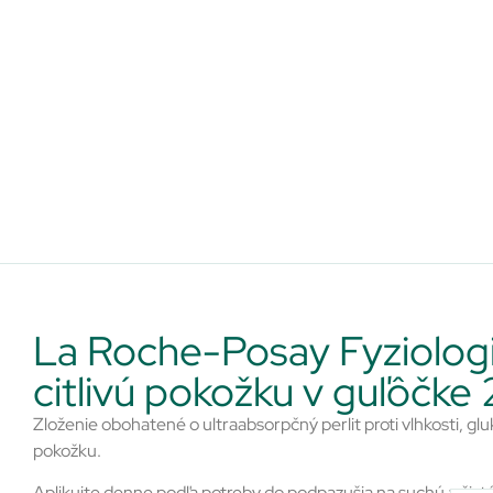
La Roche-Posay Fyziolog
citlivú pokožku v guľôčke
Zloženie obohatené o ultraabsorpčný perlit proti vlhkosti, glu
pokožku.
Aplikujte denne podľa potreby do podpazušia na suchú a čist