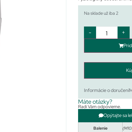
Na sklade už iba 2
-
+
Prid
Kú
Informácie o doručení
M
Máte otázky?
Radi Vám odpovieme.
Opýtajte sa le
Balenie
(M10