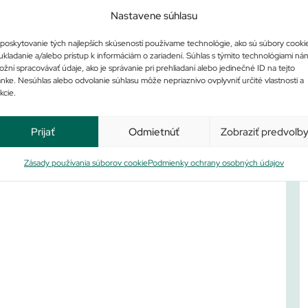
Nastavene súhlasu
poskytovanie tých najlepších skúseností používame technológie, ako sú súbory cooki
ukladanie a/alebo prístup k informáciám o zariadení. Súhlas s týmito technológiami ná
žní spracovávať údaje, ako je správanie pri prehliadaní alebo jedinečné ID na tejto
ánke. Nesúhlas alebo odvolanie súhlasu môže nepriaznivo ovplyvniť určité vlastnosti a
kcie.
Prijať
Odmietnúť
Zobraziť predvoľb
Po
Zásady používania súborov cookie
Podmienky ochrany osobných údajov