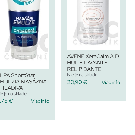
AVENE XeraCalm A.D
HUILE LAVANTE
RELIPIDANTE
LPA SportStar
Nie je na sklade
MULZIA MASÁŽNA
20,90
€
Viac info
HLADIVÁ
ie je na sklade
,76
€
Viac info