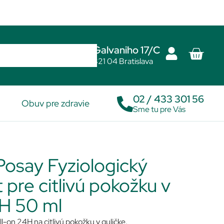
Galvaniho 17/C
821 04 Bratislava
02 / 433 301 56
Obuv pre zdravie
Sme tu pre Vás
osay Fyziologický
pre citlivú pokožku v
H 50 ml
l-on 24H na citlivú pokožku v guličke.