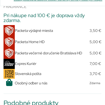
DIGLUCONATE • PIROCTONE OLAMINE • PARFUM /
FRAGRANCE
Pri nákupe nad 100 € je doprava vždy
zdarma.
Packeta výdajné miesta
3,50 €
Packeta Home HD
5,00 €
Packeta večerné doručenie Bratislava HD
5,00 €
Expres Kuriér
7,00 €
Slovenská pošta
3,70 €
Osobný odber u nás
Zdarma
Podobné produkty