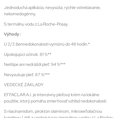
Jednoduchá aplikácia, nevysúša, rýchle vstrebávanie,
nekomedogénny.
S termálnu vodu z La Roche-Posay.
Výhody :
U 2/3 žiennedokonalosti vymiznú do 48 hodín.*
Upokojujúci účinok: 81 %**
Neštípe ani nedráždi pleť: 94 %***
Nevysušuje pleť: 87 %***
VEDECKÉ ZÁKLADY
EFFACLAR A.I. je intenzívny pleťový krém na lokálne
použitie, ktorý pomáha zmierňovať vzhľad nedokonalostí.
S niacínamidom, pirokton olamínom, mikroexfoliačnou
kyselinou LHA a upokojujúcou termálnou vodou z La Roche-