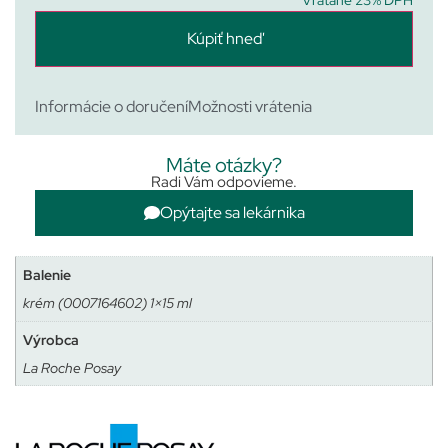
Vrátane 23% DPH
Kúpiť hneď
Informácie o doručení
Možnosti vrátenia
Máte otázky?
Radi Vám odpovieme.
Opýtajte sa lekárnika
Balenie
krém (0007164602) 1×15 ml
Výrobca
La Roche Posay