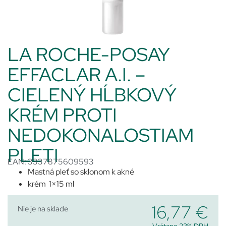
LA ROCHE-POSAY
EFFACLAR A.I. –
CIELENÝ HĹBKOVÝ
KRÉM PROTI
NEDOKONALOSTIAM
PLETI
EAN: 3337875609593
Mastná pleť so sklonom k akné
krém 1×15 ml
16,77
€
Nie je na sklade