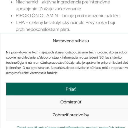
Niacínamid – aktívna ingrediencia pre intenzívne
upokojenie. Znižuje začervenanie.
PIROKTÓN OLAMÍN – bojuje proti množeniu baktérií
LHA – cielený keratolytický účinok. Prvý krok v boji
proti nedokonalostiam pleti.
Zloženie :
Nastavene súhlasu
AQUA / WATER • CYCLOHEXASILOXANE • ISONONYL
Na poskytovanie tých najlepších skúseností používame technológie, ako sú súbor
ISONONANOATE • PROPYLENE GLYCOL •
cookie na ukladanie a/alebo prístup k informáciám o zariadení. Súhlas s týmito
ISOHEXADECANE • NIACINAMIDE • PEG-100 STEARATE
technológiami nám umožní spracovávať údaje, ako je správanie pri prehliadaní ale
• GLYCERYL STEARATE • CETYL ALCOHOL •
jedinečné ID na tejto stránke. Nesúhlas alebo odvolanie súhlasu môže nepriazniv
ovplyvniť určité vlastnosti a funkcie.
AMMONIUM POLYACRYLOYLDIMETHYL TAURATE •
STEARYL ALCOHOL • ISOBUTANE • SODIUM
HYDROXIDE • MYRISTYL ALCOHOL • CAPRYLOYL
Prijať
GLYCINE • CAPRYLOYL SALICYLIC ACID • CITRIC ACID •
XANTHAN GUM • T-BUTYL ALCOHOL •
Odmietnúť
ACRYLONITRILE/METHYL
Zobraziť predvoľby
METHACRYLATE/VINYLIDENE CHLORIDE •
COPOLYMER • SALICYLIC ACID • CHLORHEXIDINE
Zásady používania súborov cookie
Podmienky ochrany osobných údajov