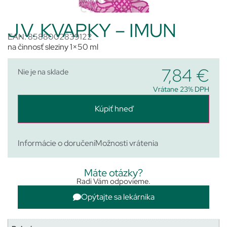
J.V. KVAPKY – IMUN
EAN: 8588002839122
na činnosť sleziny 1×50 ml
7,84
€
Nie je na sklade
Vrátane 23% DPH
Kúpiť hneď
Informácie o doručení
Možnosti vrátenia
Máte otázky?
Radi Vám odpovieme.
Opýtajte sa lekárnika