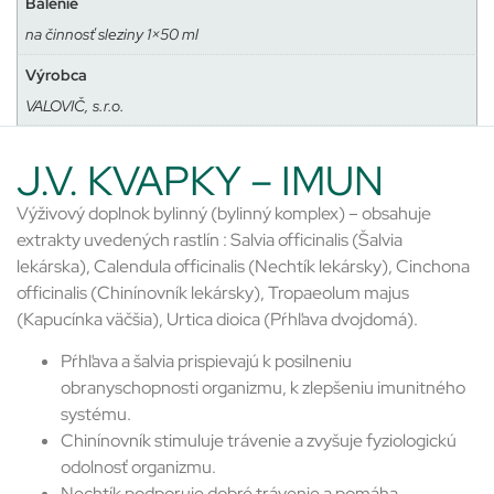
Balenie
na činnosť sleziny 1×50 ml
Výrobca
VALOVIČ, s.r.o.
J.V. KVAPKY – IMUN
Výživový doplnok bylinný (bylinný komplex) – obsahuje
extrakty uvedených rastlín : Salvia officinalis (Šalvia
lekárska), Calendula officinalis (Nechtík lekársky), Cinchona
officinalis (Chinínovník lekársky), Tropaeolum majus
(Kapucínka väčšia), Urtica dioica (Pŕhľava dvojdomá).
Pŕhľava a šalvia prispievajú k posilneniu
obranyschopnosti organizmu, k zlepšeniu imunitného
systému.
Chinínovník stimuluje trávenie a zvyšuje fyziologickú
odolnosť organizmu.
Nechtík podporuje dobré trávenie a pomáha