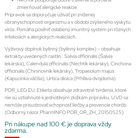
zmierňovať alergické reakcie.
Prípravok sa doporučuje užívať pri zníženej
obranyschopnosti organizmu a v období zvýšeného výskytu
viróz. Pomáha posilniť oslabený imunitný systém pri rôznych
infekciách a alergických reakciách.
Výživový doplnok bylinný (bylinný komplex) – obsahuje
extrakty uvedených rastlín : Salvia officinalis (Šalvia
lekárska), Calendula officinalis (Nechtík lekársky), Cinchona
officinalis (Chinínovník lekársky), Tropaeolum majus
(Kapucínka väčšia), Urtica dioica (Pŕhľava dvojdomá).
POR_LEG.EU: Etiketa obsahuje zdravotné tvrdenia, ktoré
nie sú vztiahnuté k jednotlivým zložkám prípravku. U VD sa
nemôže prisudzovať schopnosť liečby a prevencie chorôb.
(Odborný názor PharmINFO POR_OR_ZH_20150525).
Pri nákupe nad 100 € je doprava vždy
zdarma.