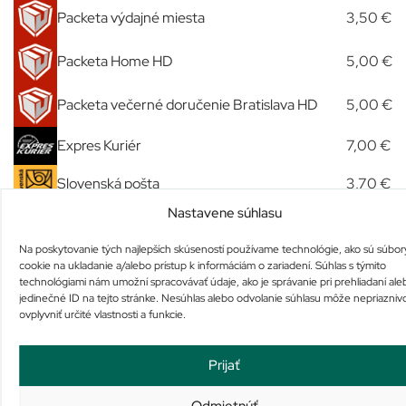
Packeta výdajné miesta
3,50 €
Packeta Home HD
5,00 €
Packeta večerné doručenie Bratislava HD
5,00 €
Expres Kuriér
7,00 €
Slovenská pošta
3,70 €
Nastavene súhlasu
Osobný odber u nás
Zdarma
Na poskytovanie tých najlepších skúseností používame technológie, ako sú súbor
cookie na ukladanie a/alebo prístup k informáciám o zariadení. Súhlas s týmito
technológiami nám umožní spracovávať údaje, ako je správanie pri prehliadaní ale
Podobné produkty
jedinečné ID na tejto stránke. Nesúhlas alebo odvolanie súhlasu môže nepriazniv
ovplyvniť určité vlastnosti a funkcie.
Prijať