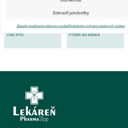
Odmietnúť
GS Extra Strong Multivitamín
LIVSANE Šport Aktiv
Zobraziť predvoľby
darček 2021
Nie je na sklade
Na sklade už iba 1
Zásady používania súborov cookie
Podmienky ochrany osobných údajov
17,21
€
3,45
€
Viac info
Pridať do košíka