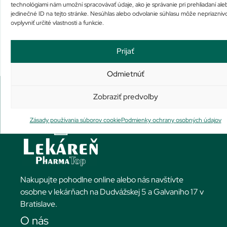
31,04
€
40,33
€
technológiami nám umožní spracovávať údaje, ako je správanie pri prehliadaní ale
Viac info
Pridať do košíka
jedinečné ID na tejto stránke. Nesúhlas alebo odvolanie súhlasu môže nepriazniv
ovplyvniť určité vlastnosti a funkcie.
Prijať
Odmietnúť
Zobraziť predvoľby
Zásady používania súborov cookie
Podmienky ochrany osobných údajov
Nakupujte pohodlne online alebo nás navštívte
osobne v lekárňach na Dudvážskej 5 a Galvaniho 17 v
Bratislave.
O nás