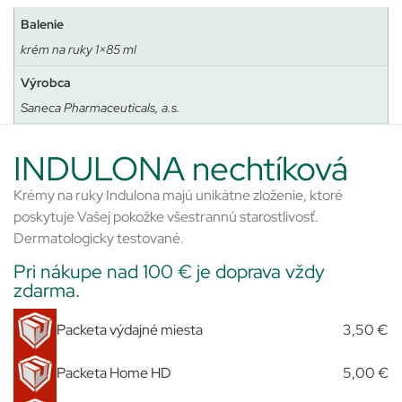
Balenie
krém na ruky 1×85 ml
Výrobca
Saneca Pharmaceuticals, a.s.
INDULONA nechtíková
Krémy na ruky Indulona majú unikátne zloženie, ktoré
poskytuje Vašej pokožke všestrannú starostlivosť.
Dermatologicky testované.
Pri nákupe nad 100 € je doprava vždy
zdarma.
Packeta výdajné miesta
3,50 €
Packeta Home HD
5,00 €