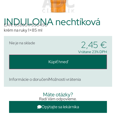
INDULONA nechtíková
EAN: 8586017550490
krém na ruky 1×85 ml
2,45
€
Nie je na sklade
Vrátane 23% DPH
Kúpiť hneď
Informácie o doručení
Možnosti vrátenia
Máte otázky?
Radi Vám odpovieme.
Opýtajte sa lekárnika