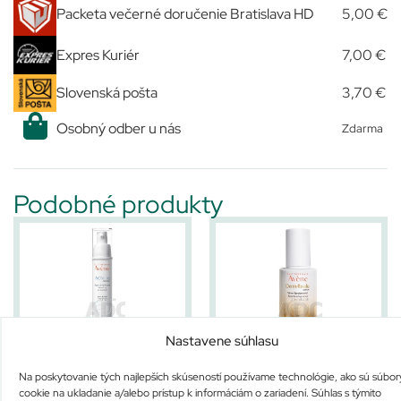
Packeta večerné doručenie Bratislava HD
5,00 €
Expres Kuriér
7,00 €
Slovenská pošta
3,70 €
Osobný odber u nás
Zdarma
Podobné produkty
Nastavene súhlasu
AVENE A-OXITIVE JOUR
AVENE DermAbsolu SERUM
Na poskytovanie tých najlepších skúseností používame technológie, ako sú súbor
Nie je na sklade
Na sklade
cookie na ukladanie a/alebo prístup k informáciám o zariadení. Súhlas s týmito