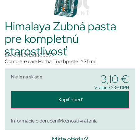
Himalaya Zubná pasta
pre kompletnú
starostlivosť
EAN: 8901138825577
Complete care Herbal Toothpaste 1×75 ml
3,10
€
Nie je na sklade
Vrátane 23% DPH
Kúpiť hneď
Informácie o doručení
Možnosti vrátenia
Máte otázky?