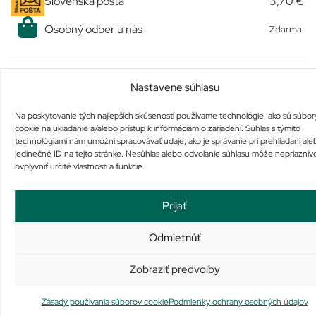
Slovenská pošta
3,70 €
Osobný odber u nás
Zdarma
Podobné produkty
Nastavene súhlasu
Na poskytovanie tých najlepších skúseností používame technológie, ako sú súbor
cookie na ukladanie a/alebo prístup k informáciám o zariadení. Súhlas s týmito
technológiami nám umožní spracovávať údaje, ako je správanie pri prehliadaní ale
jedinečné ID na tejto stránke. Nesúhlas alebo odvolanie súhlasu môže nepriazniv
ovplyvniť určité vlastnosti a funkcie.
AC-color krémpasta
ALPECIN Energizer Coffein
Prijať
Shampoo C1
Na sklade už iba 2
Na sklade už iba 1
Odmietnúť
15,20
€
6,99
€
Pridať do košíka
Pridať do košíka
Zobraziť predvoľby
Zásady používania súborov cookie
Podmienky ochrany osobných údajov