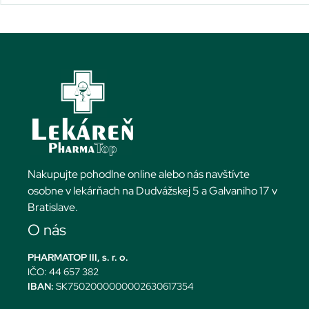
Nakupujte pohodlne online alebo nás navštívte
osobne v lekárňach na Dudvážskej 5 a Galvaniho 17 v
Bratislave.
O nás
PHARMATOP III, s. r. o.
IČO: 44 657 382
IBAN:
SK7502000000002630617354