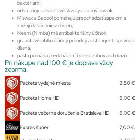
baktériami,
odstraňuje povrchové škvrny a zubný povlak,
Miswak a Babool pomáhajú predchádzať zápalom a
znižujú krvácanie z ďasien,
Neem (Nimba) má antibakteriálny účinok,
granátové jablko účinný prírodný adstringent, spevňuje
ďasná,
pasta pomáha predchádzať bolesti zubov a ich kazu.
Pri nákupe nad 100 € je doprava vždy
zdarma.
Packeta výdajné miesta
3,50 €
Packeta Home HD
5,00 €
Packeta večerné doručenie Bratislava HD
5,00 €
Expres Kuriér
7,00 €