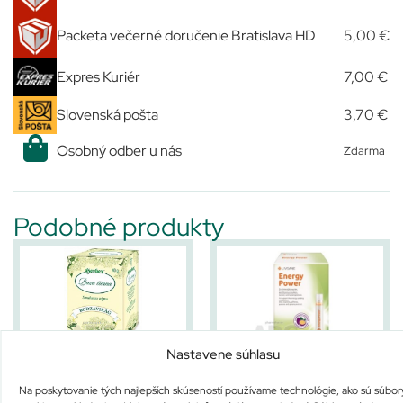
Packeta večerné doručenie Bratislava HD
5,00 €
Expres Kuriér
7,00 €
Slovenská pošta
3,70 €
Osobný odber u nás
Zdarma
Podobné produkty
Nastavene súhlasu
HERBEX BAZA čierna (kvet)
LIVSANE Energy power
Na poskytovanie tých najlepších skúseností používame technológie, ako sú súbor