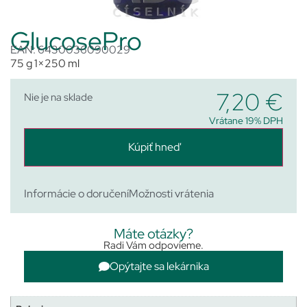
GlucosePro
EAN: 6430036090029
75 g 1×250 ml
7,20
€
Nie je na sklade
Vrátane 19% DPH
Kúpiť hneď
Informácie o doručení
Možnosti vrátenia
Máte otázky?
Radi Vám odpovieme.
Opýtajte sa lekárnika