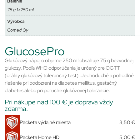
Balenie
75 g 1×250 ml
Výrobca
Comed Oy
GlucosePro
Glukózový nápoj o objeme 250 ml obsahuje 75 g bezvodnej
glukózy. Podľa WHO odporúčania je určený pre OGTT
(orálny glukózový tolerančný test). Jednoduché a pohodlné
riešenie pri podozrení na diabetes mellitus, gestačný
diabetes alebo pri poruche glukózovej tolerancie.
Pri nákupe nad 100 € je doprava vždy
zdarma.
Packeta výdajné miesta
3,50 €
Packeta Home HD
5,00 €