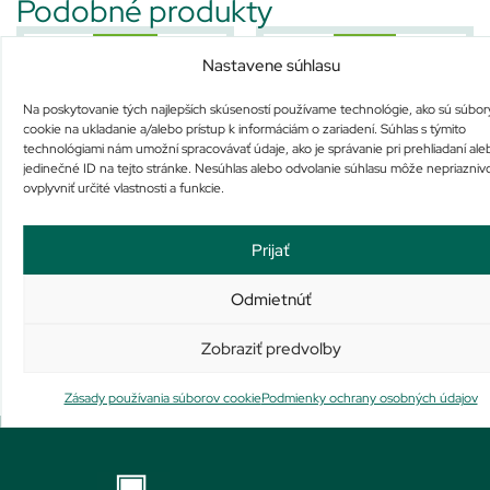
Podobné produkty
Nastavene súhlasu
Na poskytovanie tých najlepších skúseností používame technológie, ako sú súbor
cookie na ukladanie a/alebo prístup k informáciám o zariadení. Súhlas s týmito
technológiami nám umožní spracovávať údaje, ako je správanie pri prehliadaní ale
jedinečné ID na tejto stránke. Nesúhlas alebo odvolanie súhlasu môže nepriazniv
FIT THERAPY Patch
FIT THERAPY Patch KRK
ovplyvniť určité vlastnosti a funkcie.
UNIVERZÁL náplasť
náplasť
Na sklade
Na sklade
Prijať
22,78
€
22,78
€
Pridať do košíka
Pridať do košíka
Odmietnúť
Zobraziť predvoľby
Zásady používania súborov cookie
Podmienky ochrany osobných údajov