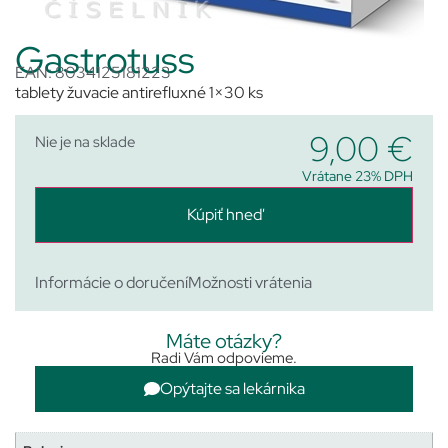
Gastrotuss
EAN: 8034125181223
tablety žuvacie antirefluxné 1×30 ks
9,00
€
Nie je na sklade
Vrátane 23% DPH
Kúpiť hneď
Informácie o doručení
Možnosti vrátenia
Máte otázky?
Radi Vám odpovieme.
Opýtajte sa lekárnika