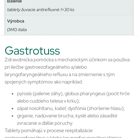
Balenie
tablety žuvacie antirefluxné 1×30 ks
Výrobca
DMG Italia
Gastrotuss
Zdravotnícka pomôcka s mechanickým účinkom sa používa
pri liečbe gastroezofageálneho a/alebo
laryngofaryngeálneho refluxu a na zmiernenie s tým
spojených symptómov ako napríklad:
pyrosis (pálenie záhy), globus pharyngeus (pocit hrče
alebo cudzieho telesa v krku);
zápal nosohltanu, kašeľ, dysfónia (zhoršenie hlasu);
grganie, nadúvanie brucha, kyslé alebo zásadité
zvracanie a ďalšie poruchy.
Tablety pomáhajú v procese reepitalizácie
gastroezofageálnej a/alebo laryngofaryngeálnej sliznice.