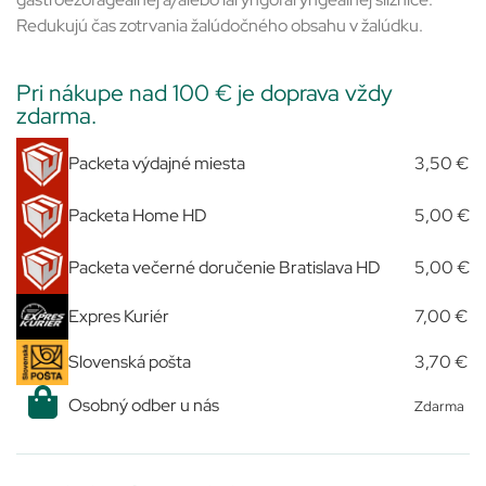
Redukujú čas zotrvania žalúdočného obsahu v žalúdku.
Pri nákupe nad 100 € je doprava vždy
zdarma.
Packeta výdajné miesta
3,50 €
Packeta Home HD
5,00 €
Packeta večerné doručenie Bratislava HD
5,00 €
Expres Kuriér
7,00 €
Slovenská pošta
3,70 €
Osobný odber u nás
Zdarma