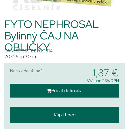
FYTO NEPHROSAL
Bylinný ČAJ NA
OBLIČKY
EAN: 8585022200314
20×1,5 g (30 g)
1,87
€
Na sklade už iba 1
Vrátane 23% DPH
Pridať do košíka
Kúpiť hneď