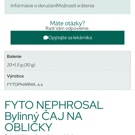
Informácie o doručení
Možnosti vrátenia
Máte otázky?
Radi Vám odpovieme.
Opýtajte sa lekárnika
Balenie
20×1,5 g (30 g)
Výrobca
FYTOPHARMA, a.s.
FYTO NEPHROSAL
Bylinný ČAJ NA
OBLIČKY