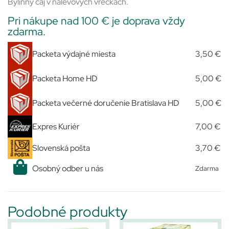
Bylinný čaj v nálevových vreckách.
Pri nákupe nad 100 € je doprava vždy
zdarma.
Packeta výdajné miesta
3,50 €
Packeta Home HD
5,00 €
Packeta večerné doručenie Bratislava HD
5,00 €
Expres Kuriér
7,00 €
Slovenská pošta
3,70 €
Osobný odber u nás
Zdarma
Podobné produkty