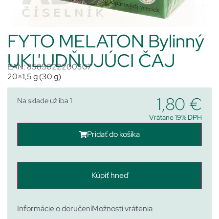
FYTO MELATON Bylinný
UKĽUDŇUJÚCI ČAJ
EAN: 8585022200307
20×1,5 g (30 g)
1,80
€
Na sklade už iba 1
Vrátane 19% DPH
Pridať do košíka
Kúpiť hneď
Informácie o doručení
Možnosti vrátenia