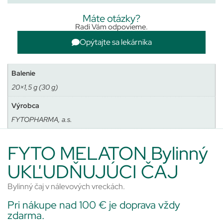
Máte otázky?
Radi Vám odpovieme.
Opýtajte sa lekárnika
Balenie
20×1,5 g (30 g)
Výrobca
FYTOPHARMA, a.s.
FYTO MELATON Bylinný
UKĽUDŇUJÚCI ČAJ
Bylinný čaj v nálevových vreckách.
Pri nákupe nad 100 € je doprava vždy
zdarma.