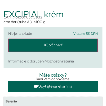
EXCIPIAL krém
EAN: 7612076375932
crm der (tuba Al) 1×100 g
Nie je na sklade
Vrátane 5% DPH
Kúpiť hneď
Informácie o doručení
Možnosti vrátenia
Máte otázky?
Radi Vám odpovieme.
Opýtajte sa lekárnika
Balenie