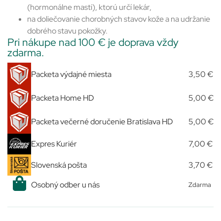
(hormonálne masti), ktorú určí lekár,
na doliečovanie chorobných stavov kože a na udržanie
dobrého stavu pokožky.
Pri nákupe nad 100 € je doprava vždy
zdarma.
Packeta výdajné miesta
3,50 €
Packeta Home HD
5,00 €
Packeta večerné doručenie Bratislava HD
5,00 €
Expres Kuriér
7,00 €
Slovenská pošta
3,70 €
Osobný odber u nás
Zdarma