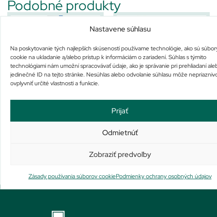
Podobné produkty
Nastavene súhlasu
Na poskytovanie tých najlepších skúseností používame technológie, ako sú súbor
cookie na ukladanie a/alebo prístup k informáciám o zariadení. Súhlas s týmito
technológiami nám umožní spracovávať údaje, ako je správanie pri prehliadaní ale
jedinečné ID na tejto stránke. Nesúhlas alebo odvolanie súhlasu môže nepriazniv
Minorga 5 % dermálny roztok
OSCILLOCOCCINUM
ovplyvniť určité vlastnosti a funkcie.
Nie je na sklade
Na sklade už iba 1
Prijať
45,66
€
34,10
€
Viac info
Pridať do košíka
Odmietnúť
Zobraziť predvoľby
Zásady používania súborov cookie
Podmienky ochrany osobných údajov