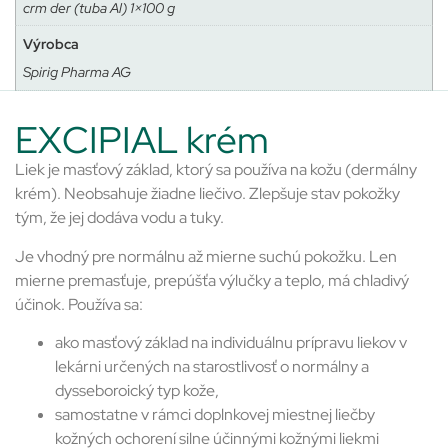
crm der (tuba Al) 1×100 g
Výrobca
Spirig Pharma AG
EXCIPIAL krém
Liek je masťový základ, ktorý sa používa na kožu (dermálny
krém). Neobsahuje žiadne liečivo. Zlepšuje stav pokožky
tým, že jej dodáva vodu a tuky.
Je vhodný pre normálnu až mierne suchú pokožku. Len
mierne premasťuje, prepúšťa výlučky a teplo, má chladivý
účinok. Používa sa:
ako masťový základ na individuálnu prípravu liekov v
lekárni určených na starostlivosť o normálny a
dysseboroický typ kože,
samostatne v rámci doplnkovej miestnej liečby
kožných ochorení silne účinnými kožnými liekmi