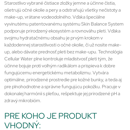
Starostlivo vybrané čistiace zložky jemne a účinne čistia,
ošetrujú očné okolie a pery a odstraňujú všetky nečistoty a
make-up, vrátane vodeodolného. Vďaka špeciálne
vyvinutému patentovanému systému Skin Balance System
podporuje prirodzený ekosystém a rovnováhu pleti. Vďaka
svojmu hydratačnému obsahu je prvým krokom v
každodennej starostlivosti o očné okolie, či už nosíte make-
up, alebo dávate prednosť pleti bez make-upu. Technológia
Cellular Water plne kontroluje mladistvosť pleti tým, že
účinne bojuje proti voľným radikálom a prispieva k dobre
fungujúcemu energetickému metabolizmu. Vytvára
optimálne, prirodzené prostredie pre kožné bunky, a teda aj
pre plnohodnotne a správne fungujúcu pokožku. Pracuje v
dokonalej harmónii s pleťou, rešpektuje jej prirodzené pH a
zdravý mikrobióm.
PRE KOHO JE PRODUKT
VHODNÝ: