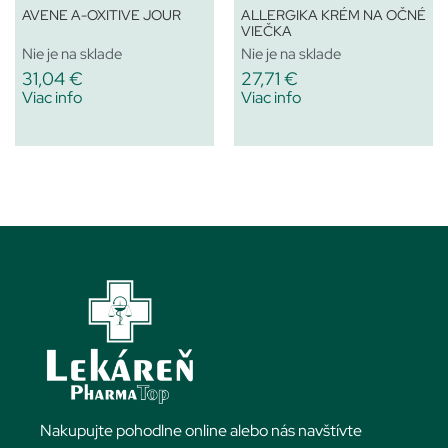
AVENE A-OXITIVE JOUR
ALLERGIKA KRÉM NA OČNÉ
VIEČKA
Nie je na sklade
Nie je na sklade
31,04
€
27,71
€
Viac info
Viac info
Nakupujte pohodlne online alebo nás navštívte