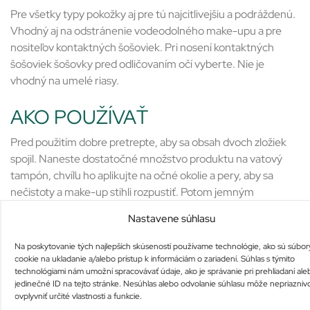
Pre všetky typy pokožky aj pre tú najcitlivejšiu a podráždenú.
Vhodný aj na odstránenie vodeodolného make-upu a pre
nositeľov kontaktných šošoviek. Pri nosení kontaktných
šošoviek šošovky pred odličovaním očí vyberte. Nie je
vhodný na umelé riasy.
AKO POUŽÍVAŤ
Pred použitím dobre pretrepte, aby sa obsah dvoch zložiek
spojil. Naneste dostatočné množstvo produktu na vatový
tampón, chvíľu ho aplikujte na očné okolie a pery, aby sa
nečistoty a make-up stihli rozpustiť. Potom jemným
pohybom odstráňte. Neoplachujte.
Nastavene súhlasu
VÝSLEDKY
Na poskytovanie tých najlepších skúseností používame technológie, ako sú súbor
cookie na ukladanie a/alebo prístup k informáciám o zariadení. Súhlas s týmito
Make-up a všetky nečistoty sú z oblasti očí a pier dokonale
technológiami nám umožní spracovávať údaje, ako je správanie pri prehliadaní ale
jedinečné ID na tejto stránke. Nesúhlas alebo odvolanie súhlasu môže nepriazniv
odstránené. Ošetrená pleť je svieža a s dokonalým pocitom
ovplyvniť určité vlastnosti a funkcie.
pohodlia.