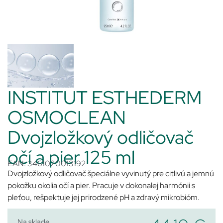
INSTITUT ESTHEDERM
OSMOCLEAN
Dvojzložkový odličovač
očí a pier 125 ml
EAN: 3461020013192
Dvojzložkový odličovač špeciálne vyvinutý pre citlivú a jemnú
pokožku okolia očí a pier. Pracuje v dokonalej harmónii s
pleťou, rešpektuje jej prirodzené pH a zdravý mikrobióm.
Na sklade