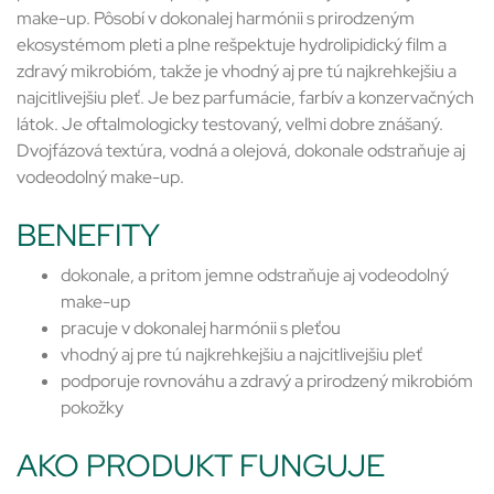
make-up. Pôsobí v dokonalej harmónii s prirodzeným
ekosystémom pleti a plne rešpektuje hydrolipidický film a
zdravý mikrobióm, takže je vhodný aj pre tú najkrehkejšiu a
najcitlivejšiu pleť. Je bez parfumácie, farbív a konzervačných
látok. Je oftalmologicky testovaný, veľmi dobre znášaný.
Dvojfázová textúra, vodná a olejová, dokonale odstraňuje aj
vodeodolný make-up.
BENEFITY
dokonale, a pritom jemne odstraňuje aj vodeodolný
make-up
pracuje v dokonalej harmónii s pleťou
vhodný aj pre tú najkrehkejšiu a najcitlivejšiu pleť
podporuje rovnováhu a zdravý a prirodzený mikrobióm
pokožky
AKO PRODUKT FUNGUJE