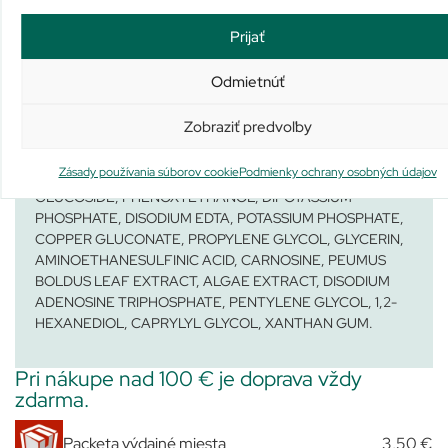
Prijať
Odmietnúť
AQUA/WATER/EAU, ISOHEXADECANE, BUTYLENE
Zobraziť predvoľby
GLYCOL, CYCLOPENTASILOXANE,
CYCLOHEXASILOXANE, SODIUM CHLORIDE,
Zásady používania súborov cookie
Podmienky ochrany osobných údajov
FRUCTOOLIGOSACCHARIDES, CAPRYLYL/CAPRYL
GLUCOSIDE, PHENOXYETHANOL, DIPOTASSIUM
PHOSPHATE, DISODIUM EDTA, POTASSIUM PHOSPHATE,
COPPER GLUCONATE, PROPYLENE GLYCOL, GLYCERIN,
AMINOETHANESULFINIC ACID, CARNOSINE, PEUMUS
BOLDUS LEAF EXTRACT, ALGAE EXTRACT, DISODIUM
ADENOSINE TRIPHOSPHATE, PENTYLENE GLYCOL, 1,2-
HEXANEDIOL, CAPRYLYL GLYCOL, XANTHAN GUM.
Pri nákupe nad 100 € je doprava vždy
zdarma.
Packeta výdajné miesta
3,50 €