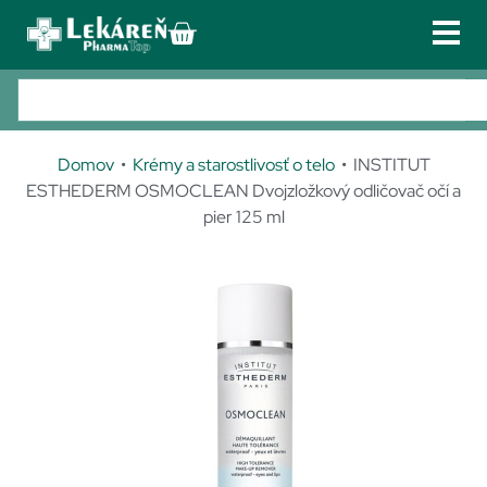
PRIHLÁSENIE
REGISTRÁCIA
Lieky
02 /
Po
433
zn
Doplnky výživy
301 56
Domov
•
Krémy a starostlivosť o telo
• INSTITUT
3phar
Kozmetika
ESTHEDERM OSMOCLEAN Dvojzložkový odličovač očí a
matop
pier 125 ml
Zdravotnícke pomôcky
@phar
matop
Obuv
.sk
Galvan
TIP!
Služby u nás
iho
Kontakt
17/C,
821 04
Bratisl
ava