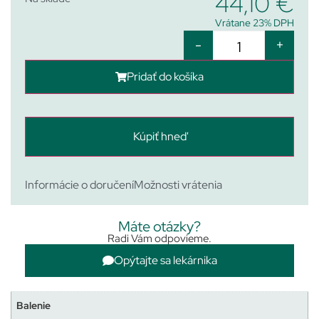
44,10
€
Vrátane 23% DPH
-
+
Pridať do košíka
Kúpiť hneď
Informácie o doručení
Možnosti vrátenia
Máte otázky?
Radi Vám odpovieme.
Opýtajte sa lekárnika
Balenie