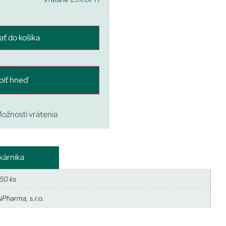
ať do košíka
piť hneď
ožnosti vrátenia
kárnika
×50 ks
Pharma, s.r.o.