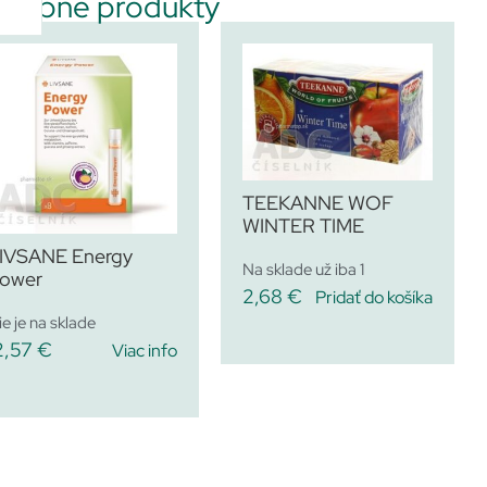
dobné produkty
TEEKANNE WOF
WINTER TIME
IVSANE Energy
Na sklade už iba 1
ower
2,68
€
Pridať do košíka
ie je na sklade
2,57
€
Viac info