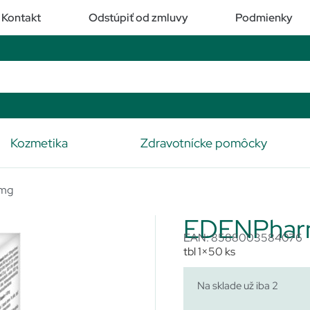
Kontakt
Odstúpiť od zmluvy
Podmienky
Kozmetika
Zdravotnícke pomôcky
 mg
EDENPhar
EAN: 8588003584076
tbl 1×50 ks
Na sklade už iba 2