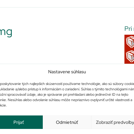
 mg
Pri
Nastavene súhlasu
poskytovanie tých najlepších skúseností používame technológie, ako sú súbory cooki
ukladanie a/alebo prístup k informáciám o zariadení. Súhlas s týmito technológiami ná
žní spracovávať údaje, ako je správanie pri prehliadaní alebo jedinečné ID na tejto
ánke. Nesúhlas alebo odvolanie súhlasu môže nepriaznivo ovplyvniť určité vlastnosti a
kcie.
Prijať
Odmietnúť
Zobraziť predvoľb