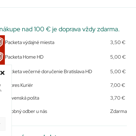
 nákupe nad 100 € je doprava vždy zdarma.
Packeta výdajné miesta
3,50 €
Packeta Home HD
5,00 €
Packeta večerné doručenie Bratislava HD
5,00 €
Expres Kuriér
7,00 €
e
m
Slovenská pošta
3,70 €
Osobný odber u nás
Zdarma
y