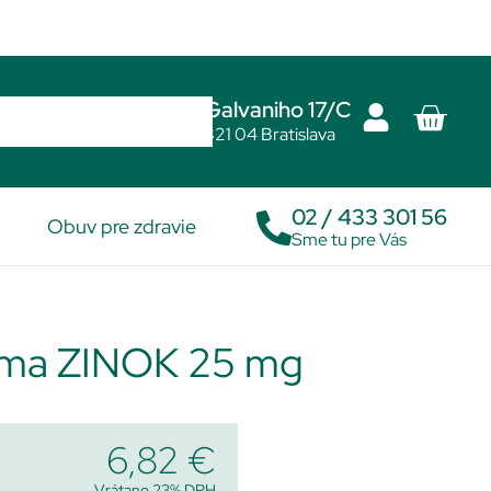
Galvaniho 17/C
821 04 Bratislava
02 / 433 301 56
Obuv pre zdravie
Sme tu pre Vás
ma ZINOK 25 mg
6,82
€
Vrátane 23% DPH