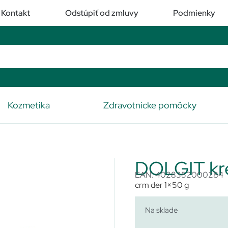
Kontakt
Odstúpiť od zmluvy
Podmienky
Kozmetika
Zdravotnícke pomôcky
DOLGIT k
EAN: 4028352000284
crm der 1×50 g
Na sklade