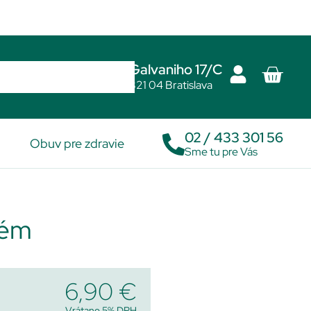
Galvaniho 17/C
821 04 Bratislava
02 / 433 301 56
Obuv pre zdravie
Sme tu pre Vás
rém
6,90
€
Vrátane 5% DPH