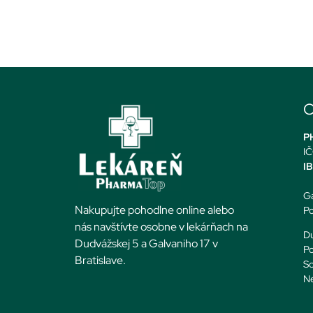
O
PH
IČ
I
Ga
Nakupujte pohodlne online alebo
Po
nás navštívte osobne v lekárňach na
Du
Dudvážskej 5 a Galvaniho 17 v
Po
Bratislave.
So
N