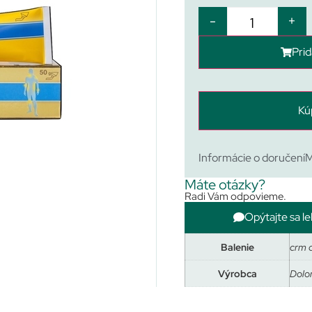
-
+
Prid
Kú
Informácie o doručení
M
Máte otázky?
Radi Vám odpovieme.
Opýtajte sa le
Balenie
crm 
Výrobca
Dolo