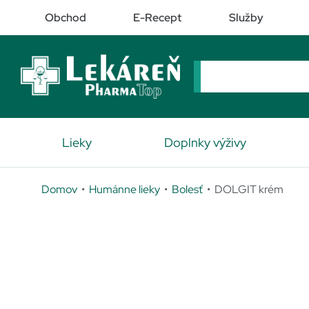
Obchod
E-Recept
Služby
Lieky
Doplnky výživy
Domov
•
Humánne lieky
•
Bolesť
• DOLGIT krém