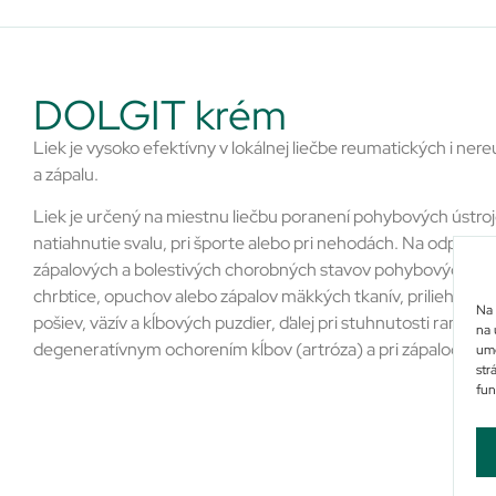
DOLGIT krém
Liek je vysoko efektívny v lokálnej liečbe reumatických i ne
a zápalu.
Liek je určený na miestnu liečbu poranení pohybových ústroj
natiahnutie svalu, pri športe alebo pri nehodách. Na odporuče
zápalových a bolestivých chorobných stavov pohybových úst
chrbtice, opuchov alebo zápalov mäkkých tkanív, priliehajúci
Na 
pošiev, väzív a kĺbových puzdier, ďalej pri stuhnutosti ramena
na 
degeneratívnym ochorením kĺbov (artróza) a pri zápaloch žíl.
umo
str
fun