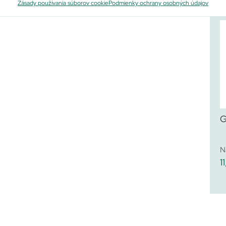
Po
Zásady používania súborov cookie
Podmienky ochrany osobných údajov
G
N
1