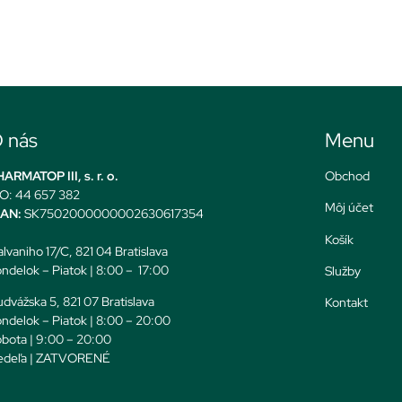
 nás
Menu
ARMATOP III, s. r. o.
Obchod
O: 44 657 382
Môj účet
BAN:
SK7502000000002630617354
Košík
lvaniho 17/C, 821 04 Bratislava
ndelok – Piatok | 8:00 – 17:00
Služby
dvážska 5, 821 07 Bratislava
Kontakt
ndelok – Piatok | 8:00 – 20:00
bota | 9:00 – 20:00
edeľa | ZATVORENÉ