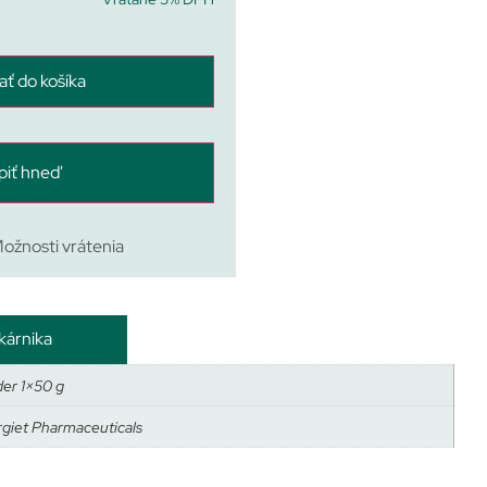
ať do košíka
piť hneď
ožnosti vrátenia
kárnika
der 1×50 g
rgiet Pharmaceuticals