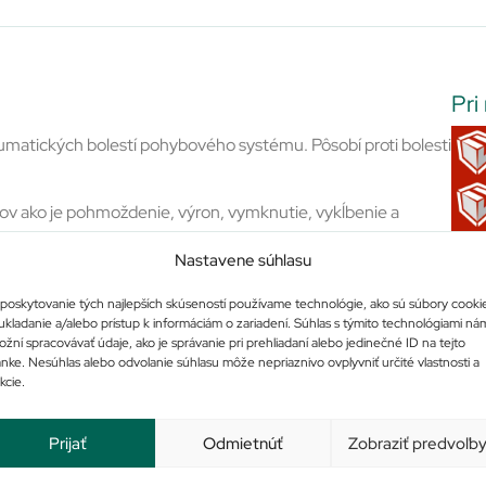
Pri
reumatických bolestí pohybového systému. Pôsobí proti bolesti
ov ako je pohmoždenie, výron, vymknutie, vykĺbenie a
nie lekára sa liek používa na liečbu akútnych či chronických
Nastavene súhlasu
rojov (zápalových reumatických ochorení kĺbov, ochorení
ch ku kĺbom, napr. ťahových vačkov (búrz), šliach, šľachových
poskytovanie tých najlepších skúseností používame technológie, ako sú súbory cooki
, bolestiach svalov, lumbagu, pri bolestiach spojených s
ukladanie a/alebo prístup k informáciám o zariadení. Súhlas s týmito technológiami ná
žní spracovávať údaje, ako je správanie pri prehliadaní alebo jedinečné ID na tejto
ánke. Nesúhlas alebo odvolanie súhlasu môže nepriaznivo ovplyvniť určité vlastnosti a
kcie.
Prijať
Odmietnúť
Zobraziť predvoľb