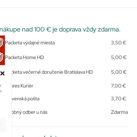
 nákupe nad 100 € je doprava vždy zdarma.
Packeta výdajné miesta
3,50 €
Packeta Home HD
5,00 €
Packeta večerné doručenie Bratislava HD
5,00 €
Expres Kuriér
7,00 €
e
m
Slovenská pošta
3,70 €
Osobný odber u nás
Zdarma
y