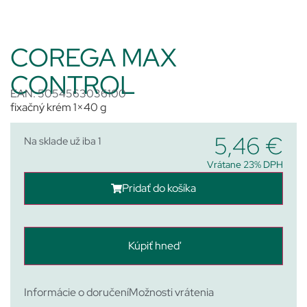
COREGA MAX
CONTROL
EAN: 5054563036100
fixačný krém 1×40 g
5,46
€
Na sklade už iba 1
Vrátane 23% DPH
Pridať do košíka
Kúpiť hneď
Informácie o doručení
Možnosti vrátenia