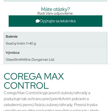
Máte otázky?
Radi Vám odpovieme.
Opýtajte sa lekárnika
Balenie
fixačný krém 1×40 g
Výrobca
GlaxoSmithKline Dungarvan Ltd.
COREGA MAX
CONTROL
Corega Max Control kryje povrch zubnej náhrady a
poskytuje tak ochranu pred prenikAním potravín a
celodennú pevnú fixáciu zubnej náhrady. Presná tryska
umožňuje použitie správného množstva prípravku okolo