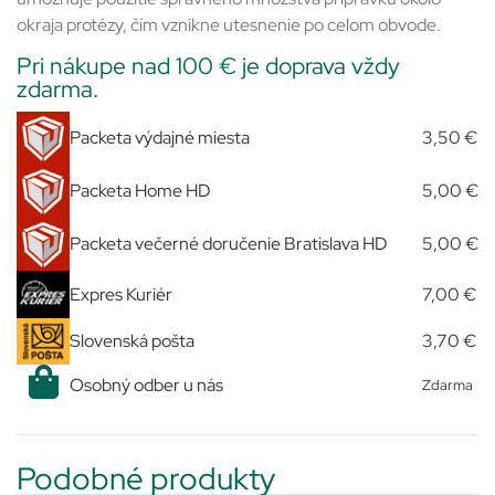
okraja protézy, čím vznikne utesnenie po celom obvode.
Pri nákupe nad 100 € je doprava vždy
zdarma.
Packeta výdajné miesta
3,50 €
Packeta Home HD
5,00 €
Packeta večerné doručenie Bratislava HD
5,00 €
Expres Kuriér
7,00 €
Slovenská pošta
3,70 €
Osobný odber u nás
Zdarma
Podobné produkty